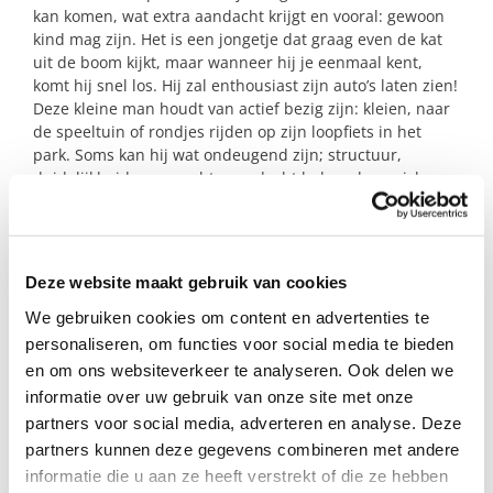
kan komen, wat extra aandacht krijgt en vooral: gewoon
kind mag zijn. Het is een jongetje dat graag even de kat
uit de boom kijkt, maar wanneer hij je eenmaal kent,
komt hij snel los. Hij zal enthousiast zijn auto’s laten zien!
Deze kleine man houdt van actief bezig zijn: kleien, naar
de speeltuin of rondjes rijden op zijn loopfiets in het
park. Soms kan hij wat ondeugend zijn; structuur,
duidelijkheid en oprechte aandacht helpen hem zich
veilig te voelen.
Heb jij extra ruimte in je week en lijkt het je mooi om echt
het verschil te maken voor dit jongetje?
Deze website maakt gebruik van cookies
De vraag is iets groter dan gebruikelijk, we zoeken
We gebruiken cookies om content en advertenties te
namelijk een steunouder of -gezin dat vanaf januari twee
personaliseren, om functies voor social media te bieden
middagen per week beschikbaar is. Past dat bij jou? Dan
en om ons websiteverkeer te analyseren. Ook delen we
vertel ik je graag meer!
informatie over uw gebruik van onze site met onze
partners voor social media, adverteren en analyse. Deze
partners kunnen deze gegevens combineren met andere
Profiel steungezin
informatie die u aan ze heeft verstrekt of die ze hebben