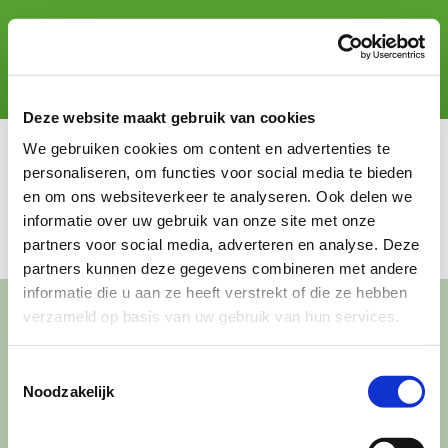
Ga
naar
inhoud
Togg
Deze website maakt gebruik van cookies
Navi
Thuis
We gebruiken cookies om content en advertenties te
personaliseren, om functies voor social media te bieden
Over ons
en om ons websiteverkeer te analyseren. Ook delen we
informatie over uw gebruik van onze site met onze
Waar actief?
partners voor social media, adverteren en analyse. Deze
partners kunnen deze gegevens combineren met andere
informatie die u aan ze heeft verstrekt of die ze hebben
Aanmelden
verzameld op basis van uw gebruik van hun services.
CONTACT
Nieuws
Toestemmingsselectie
Het kantoor- en postadres van Buurtgezinnen is:
Noodzakelijk
Contact
Herenstraat 47
3431 CW Nieuwegein
Zoeken