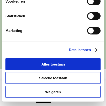
Voorkeuren
KvK-nummer: 61625078
naar:
IBAN: NL95 INGB 0006 7343 78
Statistieken
Contact
Marketing
VOLG ONS
Details tonen
Alles toestaan
Selectie toestaan
This website uses cookies to improve your experience. We'll
assume you're ok with this, but you can opt-out if you wish.
Weigeren
Read More
Accept