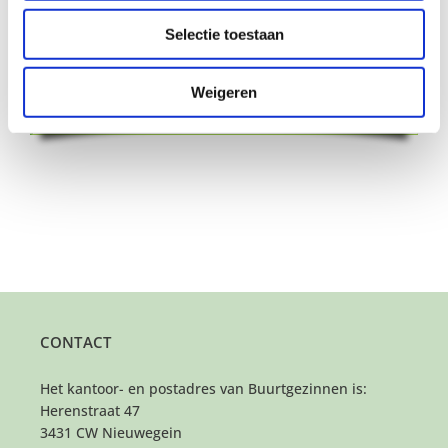
bloeien. Onder het motto “Opvoeden doe je
samen” hoop ik vele gezinnen te mogen
Selectie toestaan
verbinden zodat we allemaal die steun, warmte
en aandacht kunnen ervaren die zo belangrijk is
Weigeren
om te kunnen groeien en ontwikkelen.”
CONTACT
Het kantoor- en postadres van Buurtgezinnen is:
Herenstraat 47
3431 CW Nieuwegein