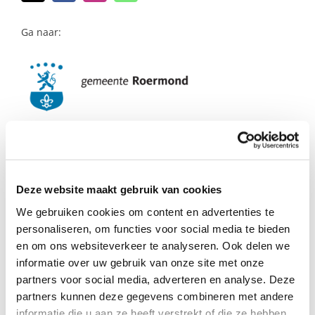
naar:
Ga naar:
Ingrid Bongartz-Aarts –
coördinator gemeente
Deze website maakt gebruik van cookies
We gebruiken cookies om content en advertenties te
Roermond
personaliseren, om functies voor social media te bieden
en om ons websiteverkeer te analyseren. Ook delen we
Ingrid is moeder van drie kinderen en
informatie over uw gebruik van onze site met onze
woont met haar gezin in Roermond.
partners voor social media, adverteren en analyse. Deze
partners kunnen deze gegevens combineren met andere
informatie die u aan ze heeft verstrekt of die ze hebben