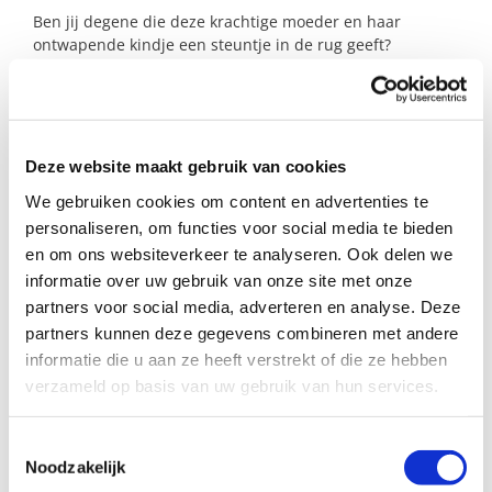
Ben jij degene die deze krachtige moeder en haar
ontwapende kindje een steuntje in de rug geeft?
Profiel steungezin
Deze website maakt gebruik van cookies
We zoeken een gezin in Amsterdam-Oost
(Indische Buurt) dat:
We gebruiken cookies om content en advertenties te
personaliseren, om functies voor social media te bieden
Een steuntante of stel zonder kinderen is
en om ons websiteverkeer te analyseren. Ook delen we
zodat dit meisje alle aandacht krijgt;
informatie over uw gebruik van onze site met onze
Haar op zaterdag een dag(deel), wekelijks
partners voor social media, adverteren en analyse. Deze
of om de week kan verwelkomen;
Een veilige en stabiele omgeving biedt
partners kunnen deze gegevens combineren met andere
waarin ze kan spelen en zich ontwikkelen;
informatie die u aan ze heeft verstrekt of die ze hebben
Begrip heeft voor een moeder die hard
verzameld op basis van uw gebruik van hun services.
werkt aan haar herstel.
Toestemmingsselectie
Noodzakelijk