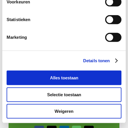
Voorkeuren
Tolbergcentrum, verder weg mag ook
(wegbrengen of ophalen is voor moeder
mogelijk)
Statistieken
Marketing
Wil je meer informatie?
Dan kun je contact opnemen met Miranda van
Houwelingen, coördinator Buurtgezinnen voor de
Details tonen
gemeente Roosendaal, via
miranda@buurtgezinnen.nl
.
Of bel: 06-31390565.
Alles toestaan
Aanmelden
Je kunt je ook direct aanmelden als steungezin op de
website
www.buurtgezinnen.nl
.
Selectie toestaan
Weigeren
Deel dit verhaal, kies je platform!