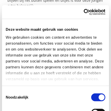
blijven bij het buiten spelen en uitjes is voor deze jongen
extra belangrijk.
Is deze knul in jullie gezin welkom voor wat extra
speelplezier? Het zou zo fijn zijn voor hem en zijn
moeder….
Deze website maakt gebruik van cookies
We gebruiken cookies om content en advertenties te
personaliseren, om functies voor social media te bieden
Profiel steungezin
en om ons websiteverkeer te analyseren. Ook delen we
informatie over uw gebruik van onze site met onze
Buurtgezinnen in Roosendaal zoekt een
partners voor social media, adverteren en analyse. Deze
steungezin:
partners kunnen deze gegevens combineren met andere
informatie die u aan ze heeft verstrekt of die ze hebben
Waar de jongen op vrijdagmiddag of een
weekenddag mag spelen
verzameld op basis van uw gebruik van hun services.
Met kinderen van ongeveer dezelfde
leeftijd of zonder kinderen zodat hij wat
Toestemmingsselectie
exclusieve aandacht krijgt
Noodzakelijk
Dat hem ook n’s meeneemt met een
gezinsuitje
Bij voorkeur in de buurt van het