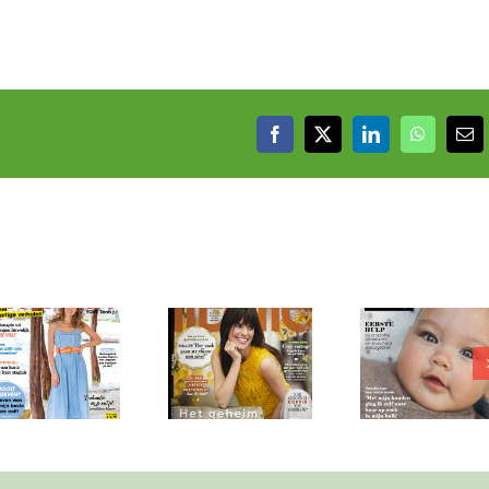
Facebook
X
LinkedIn
WhatsAp
E-
mai
Libelle augustus
It takes a village
Fabulou
2025
– WIJ Magazine
juli 