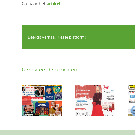
Ga naar het
artikel
.
Deel dit verhaal, kies je platform!
Gerelateerde berichten
agazine
Margriet
Vriendin
ber 2025
september 2025
augustus 2025