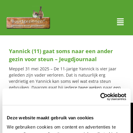
Ga
naar
inhoud
Togg
Navi
Thuis
Yannick (11) gaat soms naar een ander
Over ons
gezin voor steun – Jeugdjournaal
Meppel 31 mei 2025 –
De 11-jarige Yannick is vier jaar
Waar actief?
geleden zijn vader verloren. Dat is natuurlijk erg
verdrietig en Yannick kan soms wel wat extra steun
Aanmelden
gebruiken. Daarom gaat hij iedere twee weken naar een
ander gezin voor afleiding.
Nieuws
Contact
Deze website maakt gebruik van cookies
We gebruiken cookies om content en advertenties te
Zoeken