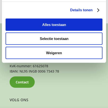
Details tonen
Alles toestaan
CONTACT
Selectie toestaan
Het kantoor- en postadres van Buurtgezinnen is:
Herenstraat 47
Weigeren
3431 CW Nieuwegein
KvK-nummer: 61625078
IBAN: NL95 INGB 0006 7343 78
Contact
VOLG ONS