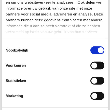
meisjes een fijne speelplek kan bieden. Het liefst een
en om ons websiteverkeer te analyseren. Ook delen we
gezin in Bunnik. Wil jouw gezin deze twee zusjes af en
informatie over uw gebruik van onze site met onze
toe opvangen en zo deze lieve mensen ondersteunen?
partners voor social media, adverteren en analyse. Deze
Jullie hulp kan een groot verschil maken!
partners kunnen deze gegevens combineren met andere
informatie die u aan ze heeft verstrekt of die ze hebben
verzameld op basis van uw gebruik van hun services.
Profiel steungezin
Ik zoek een gezin in Bunnik of Odijk:
Toestemmingsselectie
Noodzakelijk
Dat een stabiele en liefdevolle omgeving
wil bieden aan deze zusjes;
Waar ze op vrijdag uit school welkom zijn;
Voorkeuren
Het liefst een gezin met andere kinderen.
Statistieken
Wil je meer informatie?
Marketing
Dan kun je contact opnemen met Linda van Eck,
coördinator Buurtgezinnen voor de gemeente Bunnik,