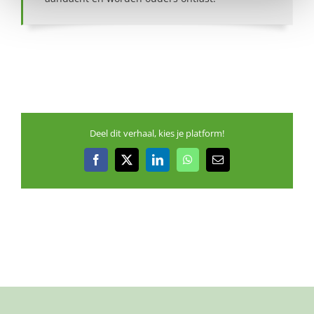
Deel dit verhaal, kies je platform!
Facebook
X
LinkedIn
WhatsApp
E-
mail