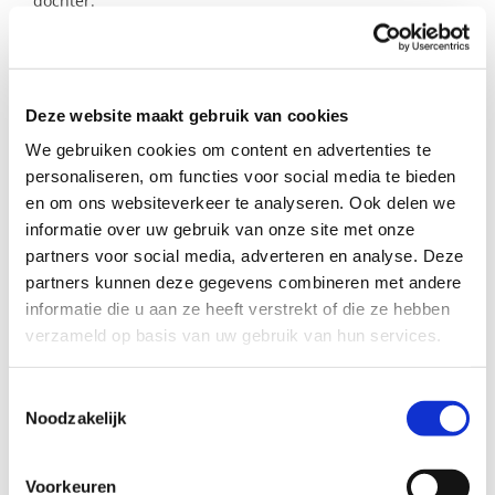
dochter.
Denk jij nu: dat lijkt me leuk! Of ken je iemand die dit zou
willen betekenen voor dit gezin? Meld je dan bij mij. Ik
neem graag contact met jullie op om samen te kijken wat
Deze website maakt gebruik van cookies
mogelijk is.
We gebruiken cookies om content en advertenties te
personaliseren, om functies voor social media te bieden
Profiel steungezin
en om ons websiteverkeer te analyseren. Ook delen we
informatie over uw gebruik van onze site met onze
Wij zoeken een steungezin in de gemeente
partners voor social media, adverteren en analyse. Deze
Beesel:
partners kunnen deze gegevens combineren met andere
informatie die u aan ze heeft verstrekt of die ze hebben
Waar deze 2 meisjes welkom zijn op
dinsdag of donderdag;
verzameld op basis van uw gebruik van hun services.
Met kinderen óf zonder kinderen;
Een opa en oma steungezin is ook fijn.
Toestemmingsselectie
Noodzakelijk
Wil je meer informatie?
Voorkeuren