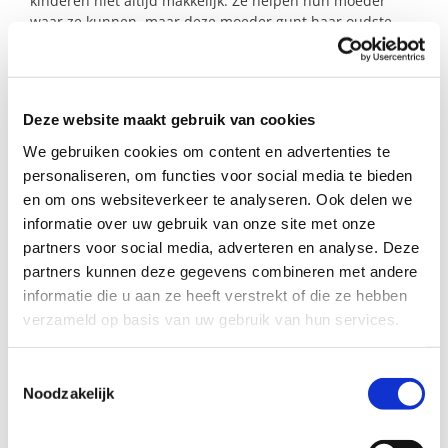
kinderen niet altijd makkelijk. Ze helpen hun moeder
waar ze kunnen, maar deze moeder gunt haar oudste
meiden ook hun eigen dingen. Ze ziet dat haar dochter
van 10 jaar, regelmatig overprikkeld raakt van alle
geluiden die er zijn. Deze alleenstaande moeder heeft
nog nauwelijks tijd en ruimte om zelf op te laden. Haar
Deze website maakt gebruik van cookies
lichaam geeft nu aan dat ze rustiger aan moet gaan
doen.
We gebruiken cookies om content en advertenties te
personaliseren, om functies voor social media te bieden
en om ons websiteverkeer te analyseren. Ook delen we
Profiel steungezin
informatie over uw gebruik van onze site met onze
partners voor social media, adverteren en analyse. Deze
partners kunnen deze gegevens combineren met andere
Wij zoeken een gezin in de regio Amsterdam
informatie die u aan ze heeft verstrekt of die ze hebben
waar dit meisje:
verzameld op basis van uw gebruik van hun services.
Twee weekenden per maand welkom is (1
of 2 nachten)
Toestemmingsselectie
De ruimte heeft en waar dieren zijn om
Noodzakelijk
mee te spelen
Eventueel met andere kinderen kan
spelen