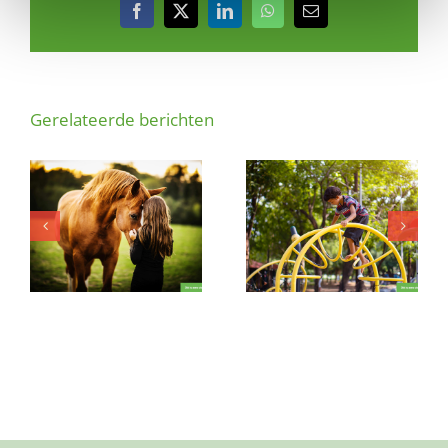
Facebook
X
LinkedIn
WhatsApp
E-
mail
Gerelateerde berichten
Is dit lieve,
Reuring en
ondernemende
gezelligheid gezocht
jongetje (3) bij jou
voor creatief meisje
welkom?