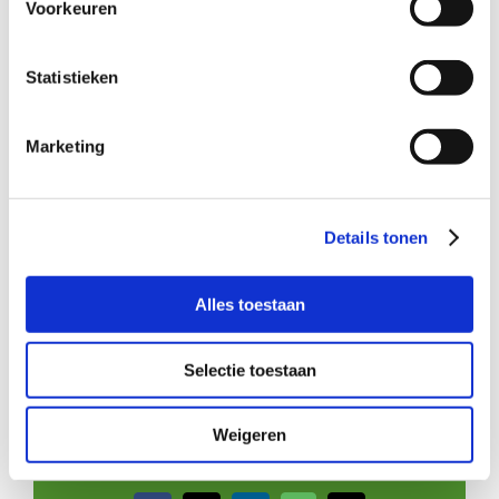
Voorkeuren
Statistieken
Wil je meer informatie?
Marketing
Dan kun je contact opnemen met Gonda Hanskamp,
coördinator Buurtgezinnen Amsterdam Noord, via
gonda@buurtgezinnen.nl
. Of bel: 06-30497668
Details tonen
Aanmelden
Alles toestaan
Je kunt je ook direct aanmelden als
steungezin
op de
website.
Selectie toestaan
Weigeren
Deel dit verhaal, kies je platform!