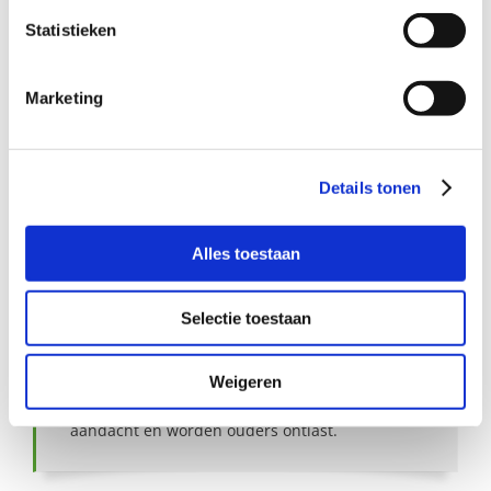
Statistieken
Aanmelden als steungezin
Marketing
Hoe werkt Buurtgezinnen?
Bekijk andere zoekprofielen
Details tonen
Alles toestaan
Over Buurtgezinnen
Selectie toestaan
Onder het motto ‘Opgroeien doen we samen’,
koppelt Buurtgezinnen gezinnen die steun
Weigeren
kunnen gebruiken aan een stabiel gezin in de
buurt. Zo krijgen kinderen wat extra liefde en
aandacht en worden ouders ontlast.