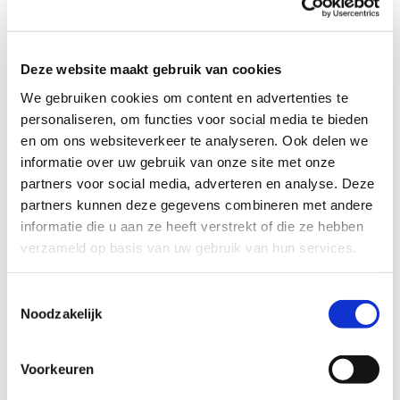
Profiel steungezin
Deze website maakt gebruik van cookies
We zoeken een fijn steungezin:
We gebruiken cookies om content en advertenties te
Dat in Kolham of directe omgeving woont;
personaliseren, om functies voor social media te bieden
Waar dit vrolijke meisje een middag in de
en om ons websiteverkeer te analyseren. Ook delen we
week mag komen spelen;
informatie over uw gebruik van onze site met onze
Met kinderen van ongeveer dezelfde
partners voor social media, adverteren en analyse. Deze
leeftijd.
partners kunnen deze gegevens combineren met andere
informatie die u aan ze heeft verstrekt of die ze hebben
verzameld op basis van uw gebruik van hun services.
Wil je meer informatie?
Toestemmingsselectie
Noodzakelijk
Dan kun je contact opnemen met Kristel de Visser,
coördinator Buurtgezinnen voor de gemeente Midden-
Voorkeuren
Groningen, via
kristel@buurtgezinnen.nl
of
telefoonnummer 06 – 22 999 529.