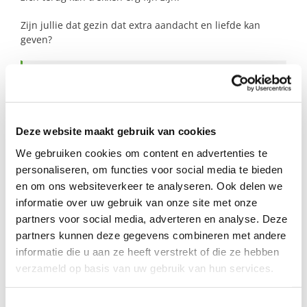
Zijn jullie dat gezin dat extra aandacht en liefde kan
geven?
Profiel steungezin
Wij zoeken een gezin in Enkhuizen:
Deze website maakt gebruik van cookies
Dat een rustige plek kan bieden, waar hij
We gebruiken cookies om content en advertenties te
zich terug kan trekken;
personaliseren, om functies voor social media te bieden
Dat op dinsdagmiddag, zaterdagmiddag
en om ons websiteverkeer te analyseren. Ook delen we
of zondag beschikbaar is;
informatie over uw gebruik van onze site met onze
En dat hem van school (’t Anker) of thuis
kan ophalen.
partners voor social media, adverteren en analyse. Deze
partners kunnen deze gegevens combineren met andere
Bijzonderheden:
informatie die u aan ze heeft verstrekt of die ze hebben
verzameld op basis van uw gebruik van hun services.
Voor zijn zusje en broer zoeken we ook
steungezinnen!
Toestemmingsselectie