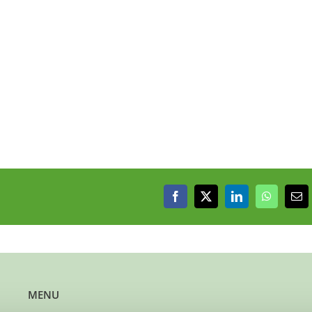
Facebook
X
LinkedIn
WhatsAp
E-
mai
MENU