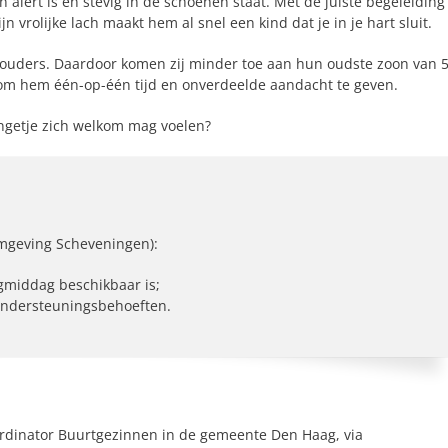
in alert is en stevig in de schoenen staat. Met de juiste begeleiding
n vrolijke lach maakt hem al snel een kind dat je in je hart sluit.
jn ouders. Daardoor komen zij minder toe aan hun oudste zoon van 
 om hem één-op-één tijd en onverdeelde aandacht te geven.
jongetje zich welkom mag voelen?
omgeving Scheveningen):
gmiddag beschikbaar is;
 ondersteuningsbehoeften.
rdinator Buurtgezinnen in de gemeente Den Haag, via