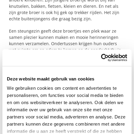
knutselen, bakken, fietsen, kleien en dieren. En net als
zijn grote broer is ook hij gek op trekker rijden. Het zijn
echte buitenjongens die graag bezig zijn.
Een steungezin geeft deze broertjes een plek waar ze
samen plezier kunnen maken en mooie herinneringen
kunnen verzamelen. Ondertussen krijgen hun ouders
wat ruimte om op adem te komen en de aandacht thuis
goed te verdelen.
Gun jij deze broertjes af en toe een onbezorgde dag vol
plezier?
Deze website maakt gebruik van cookies
We gebruiken cookies om content en advertenties te
personaliseren, om functies voor social media te bieden
Profiel steungezin
en om ons websiteverkeer te analyseren. Ook delen we
Wij zoeken een gezin in de omgeving van
informatie over uw gebruik van onze site met onze
Brandwijk;
partners voor social media, adverteren en analyse. Deze
partners kunnen deze gegevens combineren met andere
Dat regelmatig een dagdeel tijd heeft;
informatie die u aan ze heeft verstrekt of die ze hebben
Dat rust, voorspelbaarheid en