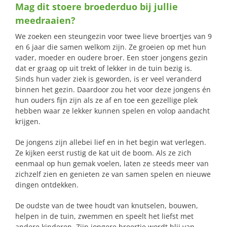
Mag dit stoere broederduo bij jullie
naar:
meedraaien?
We zoeken een steungezin voor twee lieve broertjes van 9
en 6 jaar die samen welkom zijn. Ze groeien op met hun
vader, moeder en oudere broer. Een stoer jongens gezin
dat er graag op uit trekt of lekker in de tuin bezig is.
Sinds hun vader ziek is geworden, is er veel veranderd
binnen het gezin. Daardoor zou het voor deze jongens én
hun ouders fijn zijn als ze af en toe een gezellige plek
hebben waar ze lekker kunnen spelen en volop aandacht
krijgen.
De jongens zijn allebei lief en in het begin wat verlegen.
Ze kijken eerst rustig de kat uit de boom. Als ze zich
eenmaal op hun gemak voelen, laten ze steeds meer van
zichzelf zien en genieten ze van samen spelen en nieuwe
dingen ontdekken.
De oudste van de twee houdt van knutselen, bouwen,
helpen in de tuin, zwemmen en speelt het liefst met
andere kinderen. Zijn jongere broertje wordt blij van