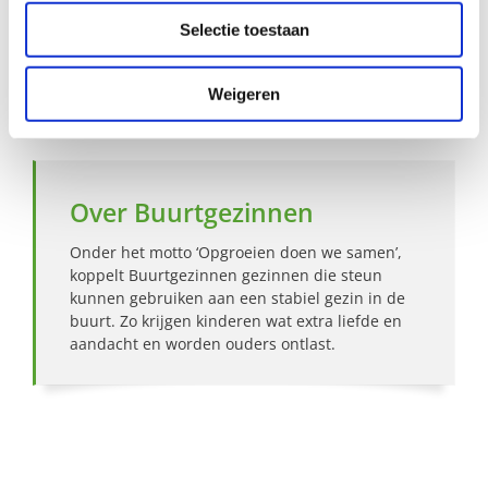
Selectie toestaan
Hoe werkt Buurtgezinnen?
Weigeren
Bekijk andere zoekprofielen
Over Buurtgezinnen
Onder het motto ‘Opgroeien doen we samen’,
koppelt Buurtgezinnen gezinnen die steun
kunnen gebruiken aan een stabiel gezin in de
buurt. Zo krijgen kinderen wat extra liefde en
aandacht en worden ouders ontlast.