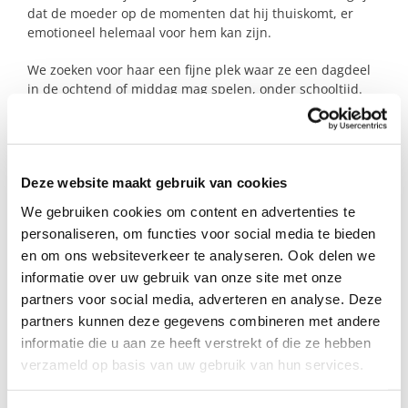
dat de moeder op de momenten dat hij thuiskomt, er
emotioneel helemaal voor hem kan zijn.
We zoeken voor haar een fijne plek waar ze een dagdeel
in de ochtend of middag mag spelen, onder schooltijd.
Zodat de moeder even kan opladen en daarna weer met
nieuwe energie klaarstaat voor haar gezin.
Wie heeft er tijd, aandacht en een warm plekje voor deze
Deze website maakt gebruik van cookies
lieve kleine meid?
We gebruiken cookies om content en advertenties te
personaliseren, om functies voor social media te bieden
Profiel steungezin
en om ons websiteverkeer te analyseren. Ook delen we
informatie over uw gebruik van onze site met onze
Wij zoeken een lief gezin in Veldhoven:
partners voor social media, adverteren en analyse. Deze
partners kunnen deze gegevens combineren met andere
Een gezin met kinderen mag, maar een
informatie die u aan ze heeft verstrekt of die ze hebben
oma en/of opa is ook welkom;
Waar een dagdeel in de ochtend of
verzameld op basis van uw gebruik van hun services.
middag, onder schooltijd tijd vrij is;
Huisdieren zijn voor dit meisje geen