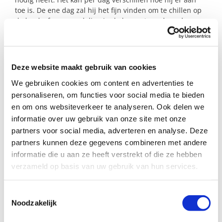
toe is. De ene dag zal hij het fijn vinden om te chillen op
de bank of een wandeling in de buggy te maken, de
andere dag gaat hij na zijn rustmoment misschien wel
lekker spelen. Hij houdt ervan om spelletjes te doen, te
knutselen of zelf te spelen met autootjes.
Deze website maakt gebruik van cookies
Heb jij een plekje over op de bank voor dit mannetje? Dan
horen wij het graag!
We gebruiken cookies om content en advertenties te
personaliseren, om functies voor social media te bieden
en om ons websiteverkeer te analyseren. Ook delen we
Profiel steungezin
informatie over uw gebruik van onze site met onze
partners voor social media, adverteren en analyse. Deze
Wij zoeken een steungezin in (de buurt van)
partners kunnen deze gegevens combineren met andere
Heythuysen:
informatie die u aan ze heeft verstrekt of die ze hebben
verzameld op basis van uw gebruik van hun services.
Dat kan zien wat dit jongetje nodig heeft;
Dat hem op kan halen van de basisschool
in Heythuysen rond 12.00 uur;
Toestemmingsselectie
Waar hij welkom is op woensdag tot 18.00
Noodzakelijk
uur of op donderdag tot 14.00 uur.