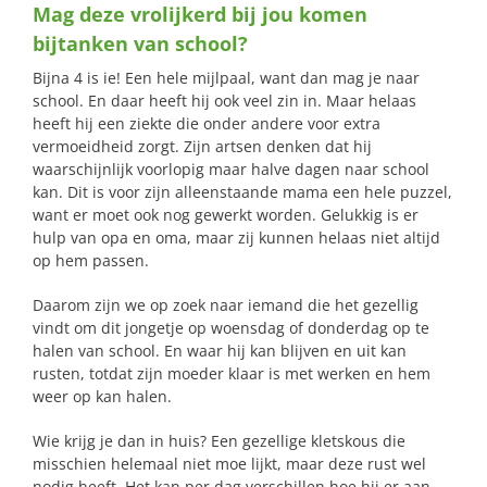
Mag deze vrolijkerd bij jou komen
naar:
bijtanken van school?
Bijna 4 is ie! Een hele mijlpaal, want dan mag je naar
school. En daar heeft hij ook veel zin in. Maar helaas
heeft hij een ziekte die onder andere voor extra
vermoeidheid zorgt. Zijn artsen denken dat hij
waarschijnlijk voorlopig maar halve dagen naar school
kan. Dit is voor zijn alleenstaande mama een hele puzzel,
want er moet ook nog gewerkt worden. Gelukkig is er
hulp van opa en oma, maar zij kunnen helaas niet altijd
op hem passen.
Daarom zijn we op zoek naar iemand die het gezellig
vindt om dit jongetje op woensdag of donderdag op te
halen van school. En waar hij kan blijven en uit kan
rusten, totdat zijn moeder klaar is met werken en hem
weer op kan halen.
Wie krijg je dan in huis? Een gezellige kletskous die
misschien helemaal niet moe lijkt, maar deze rust wel
nodig heeft. Het kan per dag verschillen hoe hij er aan