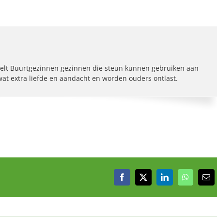
elt Buurtgezinnen gezinnen die steun kunnen gebruiken aan
 wat extra liefde en aandacht en worden ouders ontlast.
Facebook
X
LinkedIn
WhatsAp
E-
mai