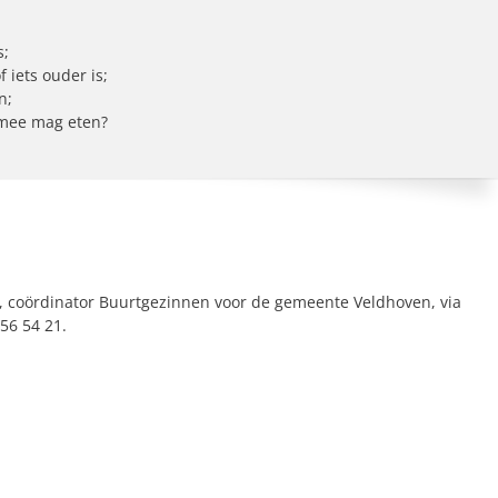
s;
 iets ouder is;
n;
 mee mag eten?
 coördinator Buurtgezinnen voor de gemeente Veldhoven, via
 56 54 21.