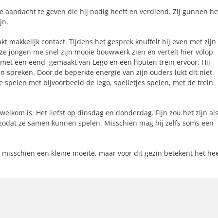
le aandacht te geven die hij nodig heeft en verdiend. Zij gunnen h
jn.
t makkelijk contact. Tijdens het gesprek knuffelt hij even met zijn
ze jongen me snel zijn mooie bouwwerk zien en vertelt hier volop
ij met een eend, gemaakt van Lego en een houten trein ervoor. Hij
len spreken. Door de beperkte energie van zijn ouders lukt dit niet.
e spelen met bijvoorbeeld de lego, spelletjes spelen, met de trein
lkom is. Het liefst op dinsdag en donderdag. Fijn zou het zijn al
, zodat ze samen kunnen spelen. Misschien mag hij zelfs soms een
e misschien een kleine moeite, maar voor dit gezin betekent het he