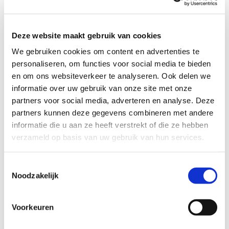
Profiel steungezin
Wij zoeken een gezin in Amsterdam Nieuw-West
Deze website maakt gebruik van cookies
of Buitenveldert:
We gebruiken cookies om content en advertenties te
Met een zoon in dezelfde leeftijd;
personaliseren, om functies voor social media te bieden
Waar hij minimaal 1 keer per 2 weken
en om ons websiteverkeer te analyseren. Ook delen we
welkom is;
informatie over uw gebruik van onze site met onze
Dat hem de ruimte geeft om zichzelf te
zijn en zijn energie kwijt te kunnen in
partners voor social media, adverteren en analyse. Deze
leuke activiteiten.
partners kunnen deze gegevens combineren met andere
informatie die u aan ze heeft verstrekt of die ze hebben
verzameld op basis van uw gebruik van hun services.
Toestemmingsselectie
Wil je meer informatie?
Noodzakelijk
Dan kun je contact opnemen met Hafida el Yaakoubi,
coördinator Buurtgezinnen voor Amsterdam Nieuw-West,
Voorkeuren
via
hafida@buurtgezinnen.nl
. Of bel: 06 –25405153.