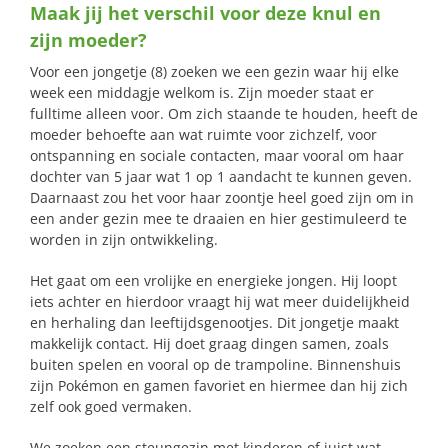
Maak jij het verschil voor deze knul en
naar:
zijn moeder?
Voor een jongetje (8) zoeken we een gezin waar hij elke
week een middagje welkom is. Zijn moeder staat er
fulltime alleen voor. Om zich staande te houden, heeft de
moeder behoefte aan wat ruimte voor zichzelf, voor
ontspanning en sociale contacten, maar vooral om haar
dochter van 5 jaar wat 1 op 1 aandacht te kunnen geven.
Daarnaast zou het voor haar zoontje heel goed zijn om in
een ander gezin mee te draaien en hier gestimuleerd te
worden in zijn ontwikkeling.
Het gaat om een vrolijke en energieke jongen. Hij loopt
iets achter en hierdoor vraagt hij wat meer duidelijkheid
en herhaling dan leeftijdsgenootjes. Dit jongetje maakt
makkelijk contact. Hij doet graag dingen samen, zoals
buiten spelen en vooral op de trampoline. Binnenshuis
zijn Pokémon en gamen favoriet en hiermee dan hij zich
zelf ook goed vermaken.
We zoeken een steungezin met kinderen of juist wat