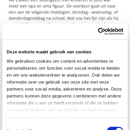
meer een opa en oma figuur. De voorkeur gaat uit naar
een van de volgende middagen: dinsdag-, woensdag- of
donderdagmiddag na school. Wat zou het fijn zijn als hij
een middag per week ergens anders mag spelen!
Zijn jullie de rots in de branding voor deze moeder en
zoon?
Deze website maakt gebruik van cookies
We gebruiken cookies om content en advertenties te
Profiel steungezin
personaliseren, om functies voor social media te bieden
en om ons websiteverkeer te analyseren. Ook delen we
Wij zoeken een gezin in het centrum van Hoorn:
informatie over uw gebruik van onze site met onze
Waar deze jongen op een dinsdag-,
partners voor social media, adverteren en analyse. Deze
woensdag-, of donderdagmiddag mag
partners kunnen deze gegevens combineren met andere
spelen;
informatie die u aan ze heeft verstrekt of die ze hebben
Dat hem van school zou kunnen ophalen
verzameld op basis van uw gebruik van hun services.
(neem contact op om te horen welke
school dat is);
Dat de jongen consequent benadert en
Toestemmingsselectie