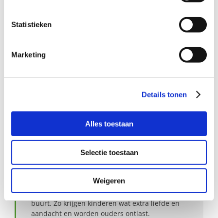
coördinator Buurtgezinnen voor de gemeente Helmond,
via
nicolevhschip@buurtgezinnen.nl
of bel 06 – 50 89 40
Statistieken
79.
Aanmelden als steungezin
Marketing
Hoe werkt Buurtgezinnen?
Details tonen
Bekijk andere zoekprofielen
Alles toestaan
Over Buurtgezinnen
Selectie toestaan
Onder het motto ‘Opgroeien doen we samen’,
Weigeren
koppelt Buurtgezinnen gezinnen die steun
kunnen gebruiken aan een stabiel gezin in de
buurt. Zo krijgen kinderen wat extra liefde en
aandacht en worden ouders ontlast.