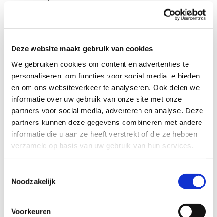
Ben jij of ken jij een warm gezin dat hierbij zou willen
helpen?
Deze website maakt gebruik van cookies
Profiel steungezin
We gebruiken cookies om content en advertenties te
personaliseren, om functies voor social media te bieden
Wij zoeken een gezin in Helmond:
en om ons websiteverkeer te analyseren. Ook delen we
informatie over uw gebruik van onze site met onze
Waar dit gezellige meisje met open armen
partners voor social media, adverteren en analyse. Deze
wordt ontvangen;
partners kunnen deze gegevens combineren met andere
Waar de moeder af en toe een beroep op
mag doen;
informatie die u aan ze heeft verstrekt of die ze hebben
Waar deze leuke peuter met enige
verzameld op basis van uw gebruik van hun services.
regelmaat mag komen spelen.
Toestemmingsselectie
Noodzakelijk
Wil je meer informatie?
Voorkeuren
Dan kun je contact opnemen met Nicole van het Schip,