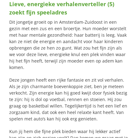
Lieve, energieke verhalenverteller (5)
naar:
zoekt fijn speeladres
Dit jongetje groeit op in Amsterdam-Zuidoost in een
gezin met een zus en een broertje. Hun moeder worstelt
met haar mentale gezondheid: haar batterij is leeg. Vaak
kan ze niet de energie en aandacht voor haar kinderen
opbrengen die ze hen zo gunt. Wat zou het fijn zijn als
we voor deze lieve, energieke knul een plek vinden waar
hij het fijn heeft, terwijl zijn moeder even op adem kan
komen.
Deze jongen heeft een rijke fantasie en zit vol verhalen.
Als je zijn charmante boevenkoppie ziet, ben je meteen
verkocht. Zijn energie kan hij goed kwijt door fysiek bezig
te zijn: hij is dol op voetbal, rennen en stoeien. Hij zou
graag op basketbal willen. Tegelijkertijd is het een lief en
zorgzaam kind, dat ook een heel relaxte kant heeft. Van
spelen met auto’s kan hij ook erg genieten.
Kun jij hem die fijne plek bieden waar hij lekker actief
kan zijn en zich gezien voelt? Dan komen we graag met je