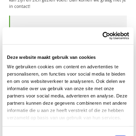
in contact!
Profiel steungezin
Buurtgezinnen zoekt een steungezin in
Amsterdam-Zuidoost (of Diemen):
Deze website maakt gebruik van cookies
Waar dit jongetje wekelijks op
maandagmiddag of woensdagmiddag
We gebruiken cookies om content en advertenties te
welkom is;
personaliseren, om functies voor social media te bieden
Met of zonder kinderen;
en om ons websiteverkeer te analyseren. Ook delen we
Als zijn jongere broertje of broertje én zus
informatie over uw gebruik van onze site met onze
ook welkom zijn (op maandag), dan zou
partners voor social media, adverteren en analyse. Deze
dat helemaal fantastisch zijn. Maar het
partners kunnen deze gegevens combineren met andere
hoeft niet!
informatie die u aan ze heeft verstrekt of die ze hebben
Bijzonderheden:
verzameld op basis van uw gebruik van hun services.
Voor zijn broer en zus zoeken we ook een
steungezin. Hun oproepjes lees je hier:
Toestemmingsselectie