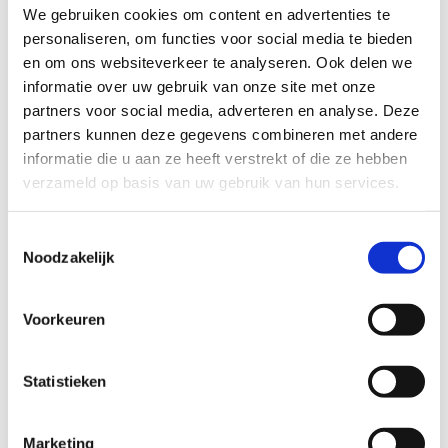
We gebruiken cookies om content en advertenties te
personaliseren, om functies voor social media te bieden
met kinderen in dezelfde leeftijd, maar
en om ons websiteverkeer te analyseren. Ook delen we
ook opa’s en oma’s zijn van harte welkom
informatie over uw gebruik van onze site met onze
woonachtig in omgeving Maastricht
Noordwest
partners voor social media, adverteren en analyse. Deze
met vervoer (de ouders zijn bezig met
partners kunnen deze gegevens combineren met andere
eigen vervoer te regelen)
informatie die u aan ze heeft verstrekt of die ze hebben
waar deze peuters af en toe op vrijdag
verzameld op basis van uw gebruik van hun services.
een paar uurtjes mogen spelen, eventueel
uit te breiden met soms een nachtje
logeren
Toestemmingsselectie
liefst met een tuin
Noodzakelijk
Voorkeuren
Wil je meer informatie?
Dan kun je contact opnemen met Nicole Huls,
Statistieken
coördinator in Maastricht en Eijsden-Margraten via
Trajekt, via
nicole.huls@trajekt.nl
. Of bel 06-52593081.
Marketing