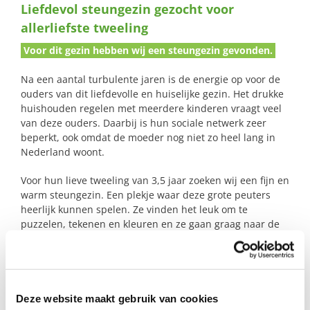
Liefdevol steungezin gezocht voor
naar:
allerliefste tweeling
Voor dit gezin hebben wij een steungezin gevonden.
Na een aantal turbulente jaren is de energie op voor de
ouders van dit liefdevolle en huiselijke gezin. Het drukke
huishouden regelen met meerdere kinderen vraagt veel
van deze ouders. Daarbij is hun sociale netwerk zeer
beperkt, ook omdat de moeder nog niet zo heel lang in
Nederland woont.
Voor hun lieve tweeling van 3,5 jaar zoeken wij een fijn en
warm steungezin. Een plekje waar deze grote peuters
heerlijk kunnen spelen. Ze vinden het leuk om te
puzzelen, tekenen en kleuren en ze gaan graag naar de
speeltuin om te schommelen en in de zandbak te spelen.
Ze vinden het prettig om veel samen te doen.
Deze website maakt gebruik van cookies
Profiel steungezin