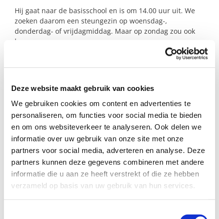
Hij gaat naar de basisschool en is om 14.00 uur uit. We
zoeken daarom een steungezin op woensdag-,
donderdag- of vrijdagmiddag. Maar op zondag zou ook
kunnen.
Kun jij dit vrolijke, leuke jongetje een gezellige en
ontspannen middag per week bieden? Dan horen we
graag van je.
Deze website maakt gebruik van cookies
We gebruiken cookies om content en advertenties te
personaliseren, om functies voor social media te bieden
Profiel steungezin
en om ons websiteverkeer te analyseren. Ook delen we
We zoeken een gezin in (de buurt van)
informatie over uw gebruik van onze site met onze
Venhuizen:
partners voor social media, adverteren en analyse. Deze
partners kunnen deze gegevens combineren met andere
Met ruimte en aandacht voor een leuke
informatie die u aan ze heeft verstrekt of die ze hebben
knul van 4 jaar;
verzameld op basis van uw gebruik van hun services.
Beschikbaar op woensdag, donderdag of
vrijdag vanaf 14.00 uur, maar de zondag
kan ook;
Toestemmingsselectie