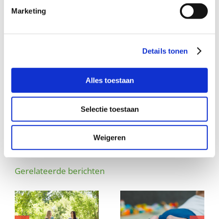
rianne@buurtgezinnen.nl
. Of bel: 06-22294308.
Marketing
Aanmelden
Je kunt je ook direct aanmelden als steungezin op de
website
www.buurtgezinnen.nl.
Details tonen
Alles toestaan
Deel dit verhaal, kies je platform!
Selectie toestaan
Facebook
X
LinkedIn
WhatsApp
E-
mail
Weigeren
Gerelateerde berichten
Wil jij ook zo vrolijk
Wie neemt deze