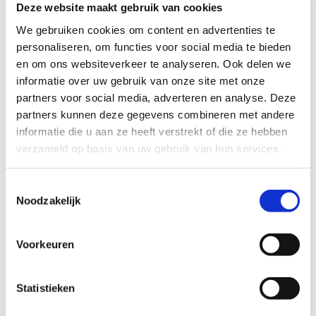
Deze website maakt gebruik van cookies
We gebruiken cookies om content en advertenties te
personaliseren, om functies voor social media te bieden
Profiel steungezin
en om ons websiteverkeer te analyseren. Ook delen we
informatie over uw gebruik van onze site met onze
Wij zoeken een gezin in Roggel of directe
partners voor social media, adverteren en analyse. Deze
omgeving dat:
partners kunnen deze gegevens combineren met andere
informatie die u aan ze heeft verstrekt of die ze hebben
kinderen heeft in de leeftijd van 5 tot 9
jaar
verzameld op basis van uw gebruik van hun services.
bij voorkeur op maandag- of
woensdagmiddag beschikbaar is
Toestemmingsselectie
bij voorkeur beschikt over vervoer om het
Noodzakelijk
jongetje op te halen op school
Voorkeuren
Wil je meer informatie?
Dan kun je contact opnemen met Rianne Theunissen,
Statistieken
coördinator Buurtgezinnen voor de gemeente Leudal, via