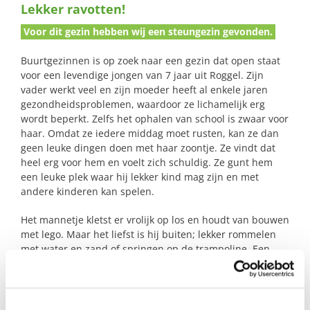
Lekker ravotten!
naar:
Voor dit gezin hebben wij een steungezin gevonden.
Buurtgezinnen is op zoek naar een gezin dat open staat
voor een levendige jongen van 7 jaar uit Roggel. Zijn
vader werkt veel en zijn moeder heeft al enkele jaren
gezondheidsproblemen, waardoor ze lichamelijk erg
wordt beperkt. Zelfs het ophalen van school is zwaar voor
haar. Omdat ze iedere middag moet rusten, kan ze dan
geen leuke dingen doen met haar zoontje. Ze vindt dat
heel erg voor hem en voelt zich schuldig. Ze gunt hem
een leuke plek waar hij lekker kind mag zijn en met
andere kinderen kan spelen.
Het mannetje kletst er vrolijk op los en houdt van bouwen
met lego. Maar het liefst is hij buiten; lekker rommelen
met water en zand of springen op de trampoline. Een
gezin zou voor hem een plek kunnen zijn waar hij
onbezorgd kind kan zijn en zijn energie kwijt kan, terwijl
zijn moeder haar rust neemt zonder zich bezwaard te
voelen naar haar zoontje toe.