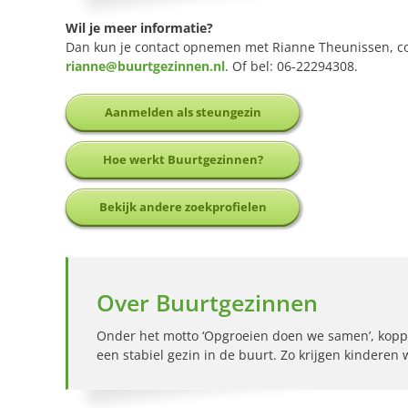
Wil je meer informatie?
Dan kun je contact opnemen met Rianne Theunissen, co
rianne@buurtgezinnen.nl
. Of bel: 06-22294308.
Aanmelden als steungezin
Hoe werkt Buurtgezinnen?
Bekijk andere zoekprofielen
Over Buurtgezinnen
Onder het motto ‘Opgroeien doen we samen’, kopp
een stabiel gezin in de buurt. Zo krijgen kinderen