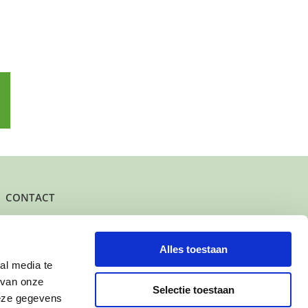
p
l
CONTACT
Het kantoor- en postadres van Buurtgezinnen is:
Herenstraat 47
3431 CW Nieuwegein
Alles toestaan
al media te
KvK-nummer: 61625078
 van onze
IBAN: NL95 INGB 0006 7343 78
Selectie toestaan
deze gegevens