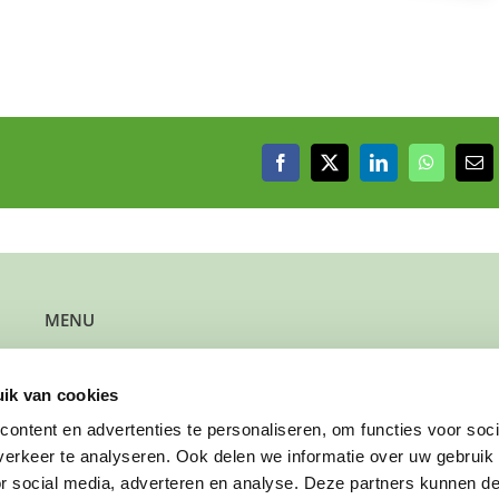
Facebook
X
LinkedIn
WhatsAp
E-
mai
MENU
Kun je steun gebruiken?
Wil je steun bieden?
ik van cookies
Wil je een gezin verwijzen?
Werk je bij de gemeente?
ontent en advertenties te personaliseren, om functies voor soci
Wil je solliciteren?
erkeer te analyseren. Ook delen we informatie over uw gebruik
Wil je doneren?
or social media, adverteren en analyse. Deze partners kunnen 