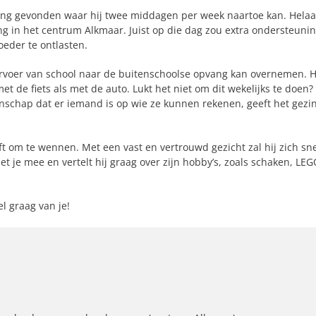
vang gevonden waar hij twee middagen per week naartoe kan. Helaa
ng in het centrum Alkmaar. Juist op die dag zou extra ondersteuni
eder te ontlasten.
voer van school naar de buitenschoolse opvang kan overnemen. H
t de fiets als met de auto. Lukt het niet om dit wekelijks te doen?
schap dat er iemand is op wie ze kunnen rekenen, geeft het gezi
ft om te wennen. Met een vast en vertrouwd gezicht zal hij zich sn
 met je mee en vertelt hij graag over zijn hobby’s, zoals schaken, LE
el graag van je!