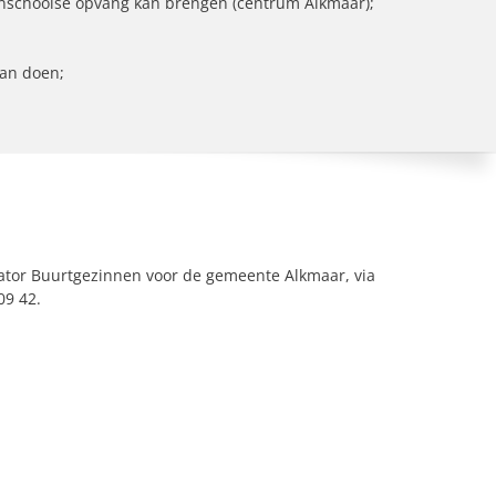
tenschoolse opvang kan brengen (centrum Alkmaar);
kan doen;
ator Buurtgezinnen voor de gemeente Alkmaar, via
09 42.