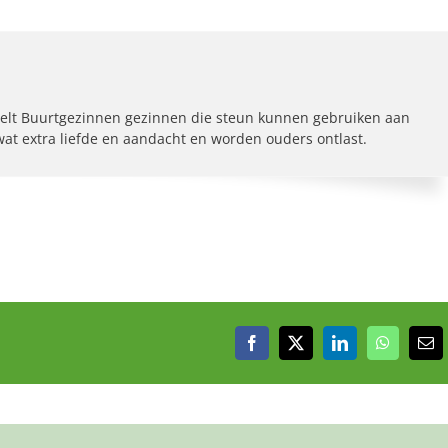
elt Buurtgezinnen gezinnen die steun kunnen gebruiken aan
 wat extra liefde en aandacht en worden ouders ontlast.
Facebook
X
LinkedIn
WhatsAp
E-
mai