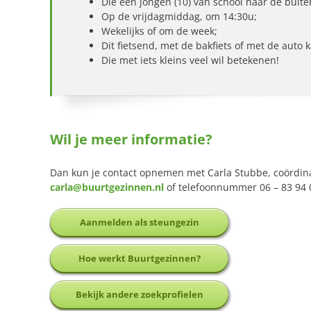
Die een jongen (10) van school naar de bui
Op de vrijdagmiddag, om 14:30u;
Wekelijks of om de week;
Dit fietsend, met de bakfiets of met de auto 
Die met iets kleins veel wil betekenen!
Wil je meer informatie?
Dan kun je contact opnemen met Carla Stubbe, coördin
carla@buurtgezinnen.nl
of telefoonnummer 06 – 83 94 
Aanmelden als steungezin
Hoe werkt Buurtgezinnen?
Bekijk andere zoekprofielen