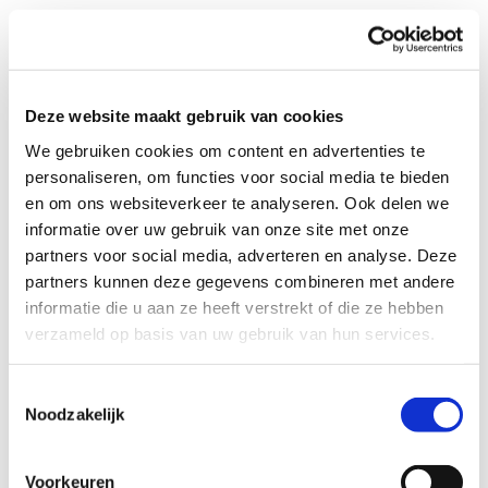
Herken je jouw gezinssituatie misschien wel in
bovenstaande of ken je gezinnen bij wie dit goed zou
passen? Neem dan zeker even vrijblijvend contact op.
Wie weet komen hier hele gezellige weekenden en
nieuwe vriendschappen uit.
Deze website maakt gebruik van cookies
We gebruiken cookies om content en advertenties te
personaliseren, om functies voor social media te bieden
Profiel steungezin
en om ons websiteverkeer te analyseren. Ook delen we
informatie over uw gebruik van onze site met onze
We zijn op zoek naar een fijn gezin in
partners voor social media, adverteren en analyse. Deze
Eindhoven:
partners kunnen deze gegevens combineren met andere
Dat bij voorkeur uit Woensel komt;
informatie die u aan ze heeft verstrekt of die ze hebben
Dat het leuk vindt in de weekenden tijd
verzameld op basis van uw gebruik van hun services.
samen door te brengen;
Dat bij voorkeur ook jonge kinderen heeft.
Toestemmingsselectie
Noodzakelijk
Wil je meer informatie?
Voorkeuren