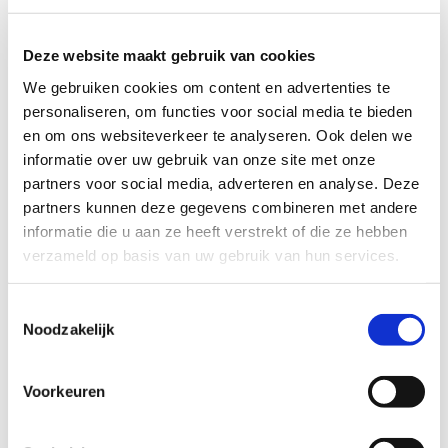
opvoeding van de meisjes als intensief en hebben niet
veel mensen om zich heen om op terug te vallen. Heel
Deze website maakt gebruik van cookies
graag zouden ze hun kring wat uitbreiden.
We gebruiken cookies om content en advertenties te
Het meisje is ontzettend lief en zorgzaam. Ze houdt van
personaliseren, om functies voor social media te bieden
honden, buitenspelen en knutselen. Ze kan al goed
en om ons websiteverkeer te analyseren. Ook delen we
aangeven wat ze wel en niet fijn vindt.
informatie over uw gebruik van onze site met onze
partners voor social media, adverteren en analyse. Deze
Een gezin met kinderen in dezelfde leeftijd, een gezin
partners kunnen deze gegevens combineren met andere
met oudere kinderen of een stel in een soort oom/tante-
of opa/oma-rol is allemaal mogelijk. Belangrijk is een
informatie die u aan ze heeft verstrekt of die ze hebben
warm hart en een liefdevolle plek.
verzameld op basis van uw gebruik van hun services.
Hebben jullie tijd en plek voor dit meisje?
Toestemmingsselectie
Noodzakelijk
Profiel steungezin
Voorkeuren
Wij zoeken een steungezin in Oisterwijk of
directe omgeving: