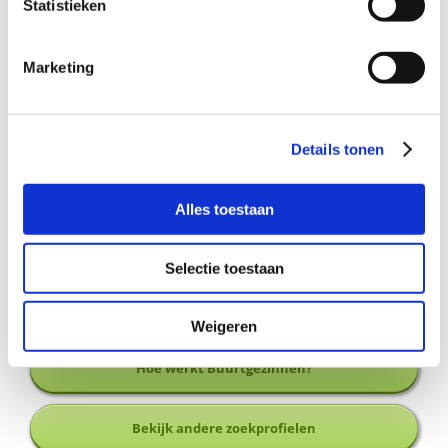
Statistieken
Dat ideaal gezien op zaterdagochtend tijd
heeft om een fijne plek te bieden;
Dat een fijne band op wil bouwen met het
Marketing
vraaggezin.
Details tonen
Wil je meer informatie?
Alles toestaan
Dan kun je contact opnemen met Els van Swaaij,
coördinator Buurtgezinnen voor de gemeente Oisterwijk,
via
els@buurtgezinnen.nl
of bel: 06 18 70 82 87.
Selectie toestaan
Aanmelden als steungezin
Weigeren
Hoe werkt Buurtgezinnen?
Bekijk andere zoekprofielen