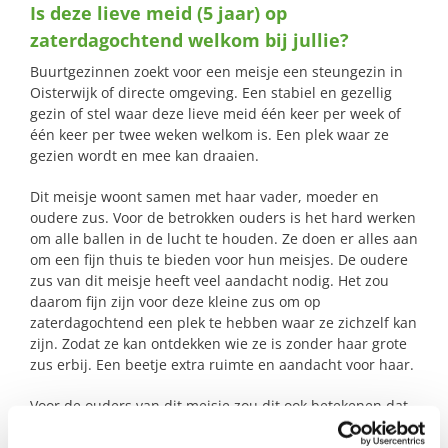
Is deze lieve meid (5 jaar) op
naar:
zaterdagochtend welkom bij jullie?
Buurtgezinnen zoekt voor een meisje een steungezin in
Oisterwijk of directe omgeving. Een stabiel en gezellig
gezin of stel waar deze lieve meid één keer per week of
één keer per twee weken welkom is. Een plek waar ze
gezien wordt en mee kan draaien.
Dit meisje woont samen met haar vader, moeder en
oudere zus.
Voor de betrokken ouders is het hard werken
om alle ballen in de lucht te houden. Ze doen er alles aan
om een fijn thuis te bieden voor hun meisjes. De oudere
zus van dit meisje heeft veel aandacht nodig. Het zou
daarom fijn zijn voor deze kleine zus om op
zaterdagochtend een plek te hebben waar ze zichzelf kan
zijn. Zodat ze kan ontdekken wie ze is zonder haar grote
zus erbij. Een beetje extra ruimte en aandacht voor haar.
Voor de ouders van dit meisje zou dit ook betekenen dat
ze een beetje op adem kunnen komen en niet constant
hun aandacht hoeven te verdelen. Ze ervaren de