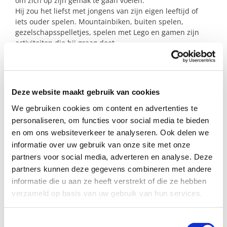
om zich op zijn gemak te gaan voelen.
Hij zou het liefst met jongens van zijn eigen leeftijd of
iets ouder spelen. Mountainbiken, buiten spelen,
gezelschapsspelletjes, spelen met Lego en gamen zijn
activiteiten die hij graag doet.
Zijn jullie het steungezin waar deze lieve jongen welkom
is?
Deze website maakt gebruik van cookies
We gebruiken cookies om content en advertenties te
Profiel steungezin
personaliseren, om functies voor social media te bieden
Wij zoeken een gezin in Groesbeek:
en om ons websiteverkeer te analyseren. Ook delen we
informatie over uw gebruik van onze site met onze
Met een jongen van 9 jaar of iets ouder;
partners voor social media, adverteren en analyse. Deze
Waar deze moeder en haar zoon in het
partners kunnen deze gegevens combineren met andere
begin samen welkom zijn en dat de tijd
informatie die u aan ze heeft verstrekt of die ze hebben
wil nemen om het contact op te bouwen;
verzameld op basis van uw gebruik van hun services.
Waar hij uiteindelijk op een
doordeweekse middag, of af en toe een
weekenddag mag komen spelen;
Toestemmingsselectie