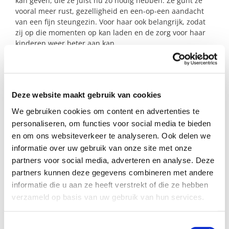
kan geven, die ze juist nu zo nodig hebben. Ze gunt ze
vooral meer rust, gezelligheid en een-op-een aandacht
van een fijn steungezin. Voor haar ook belangrijk, zodat
zij op die momenten op kan laden en de zorg voor haar
kinderen weer beter aan kan.
Het zijn twee lieve, energieke en vrolijke kinderen. Het
jongetje is wat rustiger en gevoeliger. Het meisje wat
ondeugender; een echte 2-jarige meid.
Deze website maakt gebruik van cookies
We gebruiken cookies om content en advertenties te
Profiel steungezin
personaliseren, om functies voor social media te bieden
en om ons websiteverkeer te analyseren. Ook delen we
informatie over uw gebruik van onze site met onze
We zoeken een gezin in de gemeente
partners voor social media, adverteren en analyse. Deze
Woerden waar de kinderen bijvoorbeeld
partners kunnen deze gegevens combineren met andere
eens in de twee weken een weekend(dag)
welkom zijn en waar ze op termijn ook
informatie die u aan ze heeft verstrekt of die ze hebben
kunnen logeren.
verzameld op basis van uw gebruik van hun services.
Fijn als dit gezin begrip en aandacht heeft
voor een stukje rouwverwerking.
Toestemmingsselectie
In dit geval zijn we op zoek naar 1 gezin