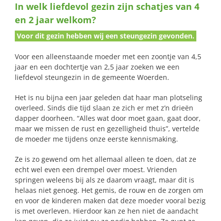
In welk liefdevol gezin zijn schatjes van 4
naar:
en 2 jaar welkom?
Voor dit gezin hebben wij een steungezin gevonden.
Voor een alleenstaande moeder met een zoontje van 4,5
jaar en een dochtertje van 2,5 jaar zoeken we een
liefdevol steungezin in de gemeente Woerden.
Het is nu bijna een jaar geleden dat haar man plotseling
overleed. Sinds die tijd slaan ze zich er met z’n drieën
dapper doorheen. “Alles wat door moet gaan, gaat door,
maar we missen de rust en gezelligheid thuis”, vertelde
de moeder me tijdens onze eerste kennismaking.
Ze is zo gewend om het allemaal alleen te doen, dat ze
echt wel even een drempel over moest. Vrienden
springen weleens bij als ze daarom vraagt, maar dit is
helaas niet genoeg. Het gemis, de rouw en de zorgen om
en voor de kinderen maken dat deze moeder vooral bezig
is met overleven. Hierdoor kan ze hen niet de aandacht