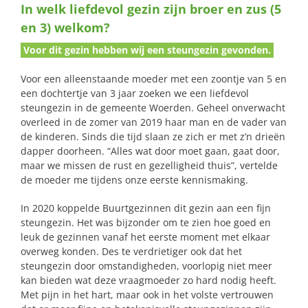
In welk liefdevol gezin zijn broer en zus (5
naar:
en 3) welkom?
Voor dit gezin hebben wij een steungezin gevonden.
Voor een alleenstaande moeder met een zoontje van 5 en
een dochtertje van 3 jaar zoeken we een liefdevol
steungezin in de gemeente Woerden. Geheel onverwacht
overleed in de zomer van 2019 haar man en de vader van
de kinderen. Sinds die tijd slaan ze zich er met z’n drieën
dapper doorheen. “Alles wat door moet gaan, gaat door,
maar we missen de rust en gezelligheid thuis”, vertelde
de moeder me tijdens onze eerste kennismaking.
In 2020 koppelde Buurtgezinnen dit gezin aan een fijn
steungezin. Het was bijzonder om te zien hoe goed en
leuk de gezinnen vanaf het eerste moment met elkaar
overweg konden. Des te verdrietiger ook dat het
steungezin door omstandigheden, voorlopig niet meer
kan bieden wat deze vraagmoeder zo hard nodig heeft.
Met pijn in het hart, maar ook in het volste vertrouwen