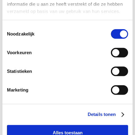
informatie die u aan ze heeft verstrekt of die ze hebben
Waar de kinderen bijvoorbeeld eens in de
twee weken een weekend(dag) welkom
verzameld op basis van uw gebruik van hun services.
zijn en waar ze op termijn dan ook een
nachtje mogen logeren.
Toestemmingsselectie
Fijn als dit gezin begrip en aandacht heeft
Noodzakelijk
voor een stukje rouwverwerking.
In dit geval zijn we op zoek naar 1 gezin
voor beide kinderen.
Voorkeuren
Bijzonderheden:
Statistieken
Met name gezinnen waar de kinderen
ouder zijn, of zelfs al uitwonend zijn,
worden van harte uitgenodigd te
Marketing
reageren. Dit geldt ook voor senioren die
het leuk vinden om, als een soort oppas-
opa en -oma, extra aandacht en liefde te
geven aan deze kinderen.
Details tonen
Alles toestaan