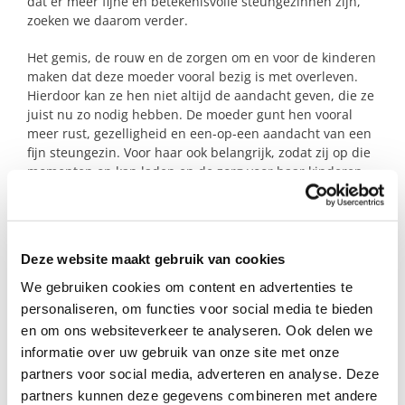
dat er meer fijne en betekenisvolle steungezinnen zijn,
zoeken we daarom verder.
Het gemis, de rouw en de zorgen om en voor de kinderen
maken dat deze moeder vooral bezig is met overleven.
Hierdoor kan ze hen niet altijd de aandacht geven, die ze
juist nu zo nodig hebben. De moeder gunt hen vooral
meer rust, gezelligheid en een-op-een aandacht van een
fijn steungezin. Voor haar ook belangrijk, zodat zij op die
momenten op kan laden en de zorg voor haar kinderen
beter aan kan.
Het zijn twee lieve, energieke en vrolijke kinderen. Het
jongetje is wat rustiger en gevoeliger. Het meisje een
Deze website maakt gebruik van cookies
heerlijke, pittige, 3-jarige tante.
We gebruiken cookies om content en advertenties te
personaliseren, om functies voor social media te bieden
Profiel steungezin
en om ons websiteverkeer te analyseren. Ook delen we
informatie over uw gebruik van onze site met onze
partners voor social media, adverteren en analyse. Deze
We zoeken een steungezin in Woerden dat:
partners kunnen deze gegevens combineren met andere