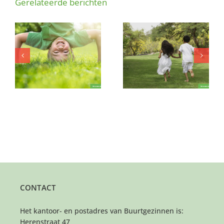
Gerelateerde berichten
Wie biedt deze
er
kinderen af en toe een
Gewoon even kind zijn
fijne speelplek?
CONTACT
Het kantoor- en postadres van Buurtgezinnen is:
Herenstraat 47