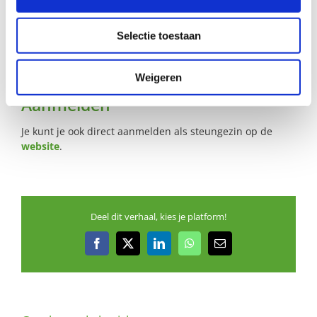
Wil je meer informatie?
Selectie toestaan
Dan kun je contact opnemen met Iris Meijerink,
coördinator Buurtgezinnen in de gemeente Woerden, via
iris@buurtgezinnen.nl
of bel: 06-48154190.
Weigeren
Aanmelden
Je kunt je ook direct aanmelden als steungezin op de
website
.
Deel dit verhaal, kies je platform!
Facebook
X
LinkedIn
WhatsApp
E-
mail