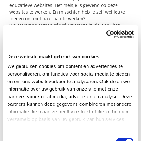
educatieve websites. Het meisje is gewend op deze
websites te werken. En misschien heb je zelf wel leuke
ideeën om met haar aan te werken?
We stemmen samen af welk moment in de week het
beste uitkomt.
Ben jij degene die dit meisje verder op weg helpt in haar
ontwikkeling?
Deze website maakt gebruik van cookies
We gebruiken cookies om content en advertenties te
Profiel steungezin
personaliseren, om functies voor social media te bieden
en om ons websiteverkeer te analyseren. Ook delen we
Wij zoeken een vrouw in de omgeving van
informatie over uw gebruik van onze site met onze
Millingen aan de Rijn:
partners voor social media, adverteren en analyse. Deze
partners kunnen deze gegevens combineren met andere
Die dit meisje wekelijks een uurtje wil
informatie die u aan ze heeft verstrekt of die ze hebben
helpen oefenen met leerstof, dit kan op
verzameld op basis van uw gebruik van hun services.
maandag t/m donderdag na 14.00;
Die haar helpt met de voorbereiding op-
en het overhoren van toetsen;
Toestemmingsselectie
En die haar aanmoedigt en het leuk vindt