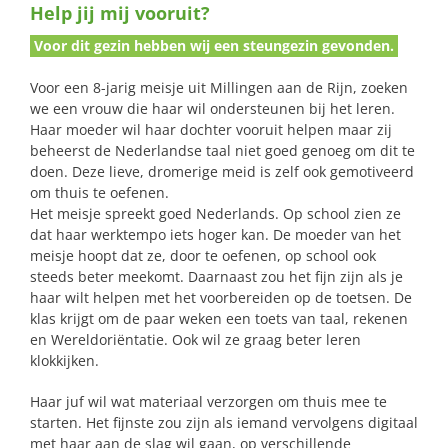
Help jij mij vooruit?
naar:
Voor dit gezin hebben wij een steungezin gevonden.
Voor een 8-jarig meisje uit Millingen aan de Rijn, zoeken
we een vrouw die haar wil ondersteunen bij het leren.
Haar moeder wil haar dochter vooruit helpen maar zij
beheerst de Nederlandse taal niet goed genoeg om dit te
doen. Deze lieve, dromerige meid is zelf ook gemotiveerd
om thuis te oefenen.
Het meisje spreekt goed Nederlands. Op school zien ze
dat haar werktempo iets hoger kan. De moeder van het
meisje hoopt dat ze, door te oefenen, op school ook
steeds beter meekomt. Daarnaast zou het fijn zijn als je
haar wilt helpen met het voorbereiden op de toetsen. De
klas krijgt om de paar weken een toets van taal, rekenen
en Wereldoriëntatie. Ook wil ze graag beter leren
klokkijken.
Haar juf wil wat materiaal verzorgen om thuis mee te
starten. Het fijnste zou zijn als iemand vervolgens digitaal
met haar aan de slag wil gaan, op verschillende