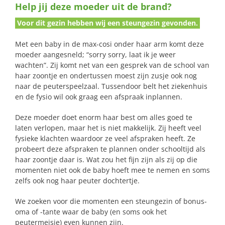
Help jij deze moeder uit de brand?
naar:
Voor dit gezin hebben wij een steungezin gevonden.
Met een baby in de max-cosi onder haar arm komt deze
moeder aangesneld; “sorry sorry, laat ik je weer
wachten”. Zij komt net van een gesprek van de school van
haar zoontje en ondertussen moest zijn zusje ook nog
naar de peuterspeelzaal. Tussendoor belt het ziekenhuis
en de fysio wil ook graag een afspraak inplannen.
Deze moeder doet enorm haar best om alles goed te
laten verlopen, maar het is niet makkelijk. Zij heeft veel
fysieke klachten waardoor ze veel afspraken heeft. Ze
probeert deze afspraken te plannen onder schooltijd als
haar zoontje daar is. Wat zou het fijn zijn als zij op die
momenten niet ook de baby hoeft mee te nemen en soms
zelfs ook nog haar peuter dochtertje.
We zoeken voor die momenten een steungezin of bonus-
oma of -tante waar de baby (en soms ook het
peutermeisje) even kunnen zijn.