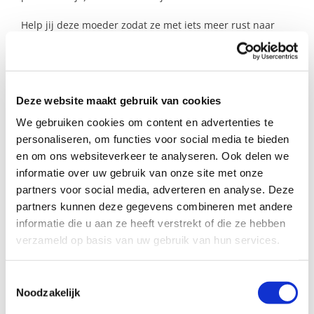
Help jij deze moeder zodat ze met iets meer rust naar
haar afspraken kan?
Profiel steungezin
Deze website maakt gebruik van cookies
Wij zoeken een steungezin:
We gebruiken cookies om content en advertenties te
personaliseren, om functies voor social media te bieden
Waar de baby (6 maanden) en soms ook
en om ons websiteverkeer te analyseren. Ook delen we
het meisje (3,5 jaar) welkom zijn;
informatie over uw gebruik van onze site met onze
Dat doordeweeks op flexibele tijden kan
partners voor social media, adverteren en analyse. Deze
afspreken;
partners kunnen deze gegevens combineren met andere
Dat ongeveer 1, soms 2 x per week
beschikbaar is;
informatie die u aan ze heeft verstrekt of die ze hebben
Dat geen hond heeft – dat vinden de
verzameld op basis van uw gebruik van hun services.
kindjes spannend;
In Haarlem, bij voorkeur in Schalkwijk,
Toestemmingsselectie
deze moeder heeft een auto.
Noodzakelijk