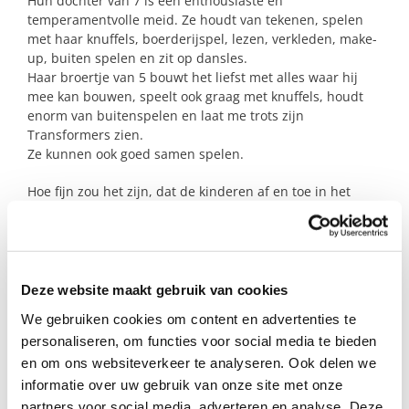
Hun dochter van 7 is een enthousiaste en
temperamentvolle meid. Ze houdt van tekenen, spelen
met haar knuffels, boerderijspel, lezen, verkleden, make-
up, buiten spelen en zit op dansles.
Haar broertje van 5 bouwt het liefst met alles waar hij
mee kan bouwen, speelt ook graag met knuffels, houdt
enorm van buitenspelen en laat me trots zijn
Transformers zien.
Ze kunnen ook goed samen spelen.
Hoe fijn zou het zijn, dat de kinderen af en toe in het
weekend even alle ruimte en energie voelen om te spelen
of om erop uit te gaan. En terwijl zij heerlijk spelen,
kunnen hun ouders even op adem komen en volop
aandacht hebben voor de baby.
Deze website maakt gebruik van cookies
Mogen deze twee lieverds bij jullie komen spelen? Of wil
We gebruiken cookies om content en advertenties te
je eerst meer weten? Neem dan gerust contact met mij
personaliseren, om functies voor social media te bieden
op.
en om ons websiteverkeer te analyseren. Ook delen we
informatie over uw gebruik van onze site met onze
partners voor social media, adverteren en analyse. Deze