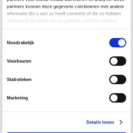
Profiel steungezin
partners kunnen deze gegevens combineren met andere
informatie die u aan ze heeft verstrekt of die ze hebben
Wij zoeken een gezin in Leeuwarden of nabije
verzameld op basis van uw gebruik van hun services.
omgeving:
Waar een meisje van 7 en haar broertje
Toestemmingsselectie
(5) samen welkom zijn;
Noodzakelijk
Het liefst om de week een dag(deel) in het
weekend;
De samenstelling van jullie gezin maakt
Voorkeuren
niet zoveel uit, ze spelen zowel graag met
jongere als oudere kinderen.
Statistieken
Marketing
Wil je meer informatie?
Dan kun je contact opnemen met Yolanda Feenstra,
Details tonen
coördinator Buurtgezinnen voor de gemeente