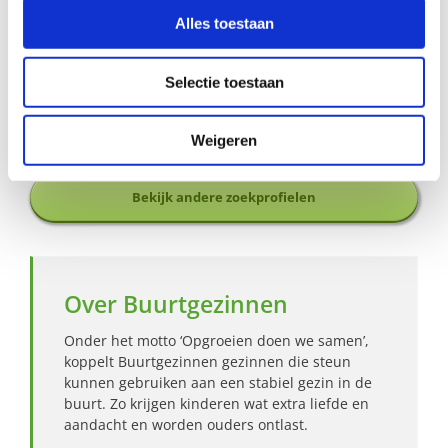
Leeuwarden-Oost, via
yolandafeenstra@buurtgezinnen.nl
of bel: 06-58993783.
Alles toestaan
Aanmelden als steungezin
Selectie toestaan
Hoe werkt Buurtgezinnen?
Weigeren
Bekijk andere zoekprofielen
Over Buurtgezinnen
Onder het motto ‘Opgroeien doen we samen’,
koppelt Buurtgezinnen gezinnen die steun
kunnen gebruiken aan een stabiel gezin in de
buurt. Zo krijgen kinderen wat extra liefde en
aandacht en worden ouders ontlast.