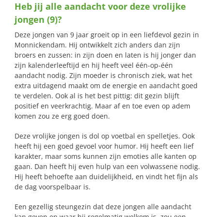
Heb jij alle aandacht voor deze vrolijke
naar:
jongen (9)?
Deze jongen van 9 jaar groeit op in een liefdevol gezin in
Monnickendam. Hij ontwikkelt zich anders dan zijn
broers en zussen: in zijn doen en laten is hij jonger dan
zijn kalenderleeftijd en hij heeft veel één-op-één
aandacht nodig. Zijn moeder is chronisch ziek, wat het
extra uitdagend maakt om de energie en aandacht goed
te verdelen. Ook al is het best pittig: dit gezin blijft
positief en veerkrachtig. Maar af en toe even op adem
komen zou ze erg goed doen.
Deze vrolijke jongen is dol op voetbal en spelletjes. Ook
heeft hij een goed gevoel voor humor. Hij heeft een lief
karakter, maar soms kunnen zijn emoties alle kanten op
gaan. Dan heeft hij even hulp van een volwassene nodig.
Hij heeft behoefte aan duidelijkheid, en vindt het fijn als
de dag voorspelbaar is.
Een gezellig steungezin dat deze jongen alle aandacht
kan geven en waar hij regelmatig welkom is, zou een