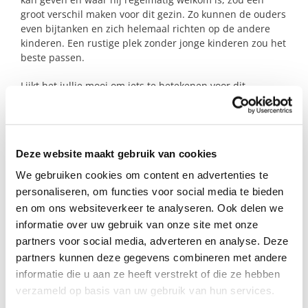
groot verschil maken voor dit gezin. Zo kunnen de ouders
even bijtanken en zich helemaal richten op de andere
kinderen. Een rustige plek zonder jonge kinderen zou het
beste passen.
Lijkt het jullie mooi om iets te betekenen voor dit
positieve gezin en deze bijzondere jongen? Dan komen
we heel graag met je in contact!
Deze website maakt gebruik van cookies
Profiel steungezin
We gebruiken cookies om content en advertenties te
personaliseren, om functies voor social media te bieden
Buurtgezinnen zoekt voor deze jongen een
steungezin in Monnickendam of directe
en om ons websiteverkeer te analyseren. Ook delen we
omgeving:
informatie over uw gebruik van onze site met onze
partners voor social media, adverteren en analyse. Deze
Waar deze jongen wekelijks of om de
partners kunnen deze gegevens combineren met andere
week op woensdagmiddag of een
informatie die u aan ze heeft verstrekt of die ze hebben
dag(deel) in het weekend welkom is om te
verzameld op basis van uw gebruik van hun services.
spelen;