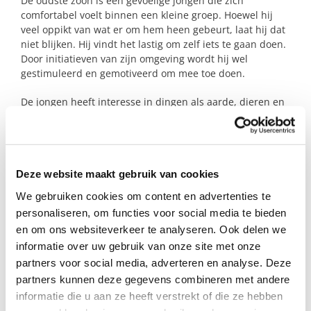
De oudste zoon is een gevoelige jongen die zich
comfortabel voelt binnen een kleine groep. Hoewel hij
veel oppikt van wat er om hem heen gebeurt, laat hij dat
niet blijken. Hij vindt het lastig om zelf iets te gaan doen.
Door initiatieven van zijn omgeving wordt hij wel
gestimuleerd en gemotiveerd om mee toe doen.
De jongen heeft interesse in dingen als aarde, dieren en
geschiedenis en voetballen. Hij trapt ook zelf graag een
balletje. Naast een gamespelletje vindt hij een bezoek
aan een museum ook interessant. Afwisseling in
momenten van aandacht en van rust zijn voor de jongen
Deze website maakt gebruik van cookies
heel belangrijk.
We gebruiken cookies om content en advertenties te
personaliseren, om functies voor social media te bieden
Profiel steungezin
en om ons websiteverkeer te analyseren. Ook delen we
informatie over uw gebruik van onze site met onze
partners voor social media, adverteren en analyse. Deze
Voor deze jongen zijn wij op zoek naar een
steungezin:
partners kunnen deze gegevens combineren met andere
informatie die u aan ze heeft verstrekt of die ze hebben
dat structuur en rust kan bieden;