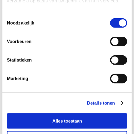
verzameld op basis van uw gebruik van hun services.
met een jongen van ongeveer dezelfde
leeftijd;
Toestemmingsselectie
waar hij een dagdeel per week fijn kan
Noodzakelijk
komen spelen.
Bijzonderheden:
Voorkeuren
Spelen kan flexibel, in het weekend of
door de week en is nader af te stemmen
met het steungezin.
Statistieken
De jongen houdt van dieren, daarom zou
een huisdier in het steungezin leuk zijn.
Een steungezin waarvan de kinderen de
Marketing
deur uit zijn en dat het leuk vindt om
deze jongen wat extra aandacht te geven,
nodigen we van harte uit om te reageren.
Details tonen
Alles toestaan
Zijn jullie het gezin dat deze jongen met plezier wat extra
aandacht wil geven, dan horen we graag van je!