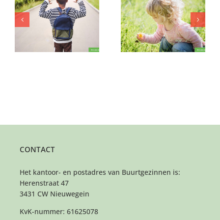
n
Plekje gezocht voor
Lief speelmaatje op
vrolijk meisje (eens
zondag!
per maand)
CONTACT
Het kantoor- en postadres van Buurtgezinnen is:
Herenstraat 47
3431 CW Nieuwegein
KvK-nummer: 61625078