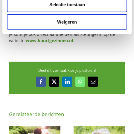
Selectie toestaan
Wil je meer weten?
Neem dan contact op met Atie Wakkee, coördinator
Buurtgezinnen voor de gemeente Nieuwegein,
Weigeren
via
atie@buurtgezinnen.nl
.
of bel met 0624268314
Je kunt je ook direct aanmelden als steungezin op de
website
www.buurtgezinnen.nl
.
Deel dit verhaal, kies je platform!
Facebook
X
LinkedIn
WhatsApp
E-
mail
Gerelateerde berichten