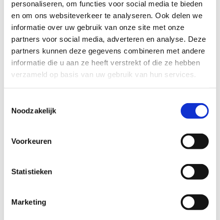
personaliseren, om functies voor social media te bieden
toe doen voor het steungezin.
en om ons websiteverkeer te analyseren. Ook delen we
informatie over uw gebruik van onze site met onze
partners voor social media, adverteren en analyse. Deze
Profiel steungezin
partners kunnen deze gegevens combineren met andere
informatie die u aan ze heeft verstrekt of die ze hebben
Wij zoeken een gezin:
verzameld op basis van uw gebruik van hun services.
Met 1 of meer kinderen van dezelfde
Toestemmingsselectie
leeftijd, waaronder een meisje.
Noodzakelijk
Waar het dochtertje een vaste middag in
de week (bij voorkeur de dinsdagmiddag)
of in het weekend kan spelen en wat haar
Voorkeuren
misschien soms ook op kan vangen als
moeder naar het ziekenhuis moet.
Bij voorkeur in de Olympia-, de Stadion-,
Statistieken
de Valerius- of de Apollobuurt.
Marketing