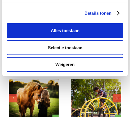
Details tonen
Deel dit verhaal, kies je platform!
Alles toestaan
Facebook
X
LinkedIn
WhatsApp
E-
mail
Selectie toestaan
Weigeren
Gerelateerde berichten
Is dit lieve,
Reuring en
ondernemende
gezelligheid gezocht
jongetje (3) bij jou
voor creatief meisje
welkom?