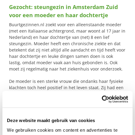
naar:
Gezocht: steungezin in Amsterdam Zuid
voor een moeder en haar dochtertje
Buurtgezinnen.nl zoekt voor een alleenstaande moeder
(met een Italiaanse achtergrond, maar woont al 17 jaar in
Nederland) en haar dochtertje van (net) 8 een lief
steungezin. Moeder heeft een chronische ziekte en dat
betekent dat zij niet altijd alle aandacht en tijd heeft voor
haar dochtertje en leuke dingen samen doen is ook
lastig, omdat moeder vaak aan huis gebonden is. Ook
moet zij regelmatig naar het ziekenhuis voor onderzoek.
De moeder is een sterke vrouw die ondanks haar fysieke
klachten toch heel positief in het leven staat. Zij had een
eigen bedrijfje maar heeft dat een paar jaar geleden
verkocht. Haar dochtertje is een heel lief meisje wat mooi
kan tekenen. Ze is wat verlegen en heeft weinig
zelfvertrouwen, ze heeft een paar vriendinnetjes. De
familie van moeder woont in Italië, ze hebben hier een
Deze website maakt gebruik van cookies
beperkt netwerk. Moeder kan heel lekker (Italiaans)
We gebruiken cookies om content en advertenties te
koken, pizza’s en taarten bakken, zij wil dat graag zo af en