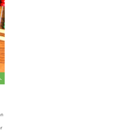
an
ar