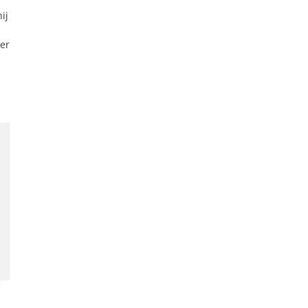
ij
er