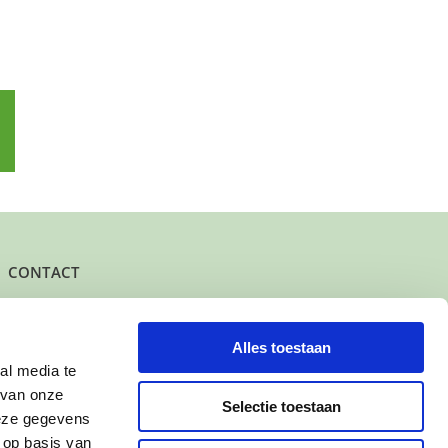
p
l
CONTACT
Het kantoor- en postadres van Buurtgezinnen is:
Herenstraat 47
3431 CW Nieuwegein
Alles toestaan
al media te
KvK-nummer: 61625078
 van onze
IBAN: NL95 INGB 0006 7343 78
Selectie toestaan
deze gegevens
 op basis van