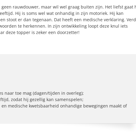
 is geen rauwdouwer, maar wil wel graag buiten zijn. Het liefst gaat h
ftijd. Hij is soms wel wat onhandig in zijn motoriek. Hij kan
n stoot er dan tegenaan. Dat heeft een medische verklaring. Verd
woorden te herkennen. In zijn ontwikkeling loopt deze knul iets
aar deze topper is zeker een doorzetter!
s naar toe mag (dagen/tijden in overleg);
ftijd, zodat hij gezellig kan samenspelen;
ische en medische kwetsbaarheid onhandige bewegingen maakt of