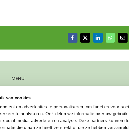
Facebook
X
LinkedIn
WhatsAp
E-
mai
MENU
Kun je steun gebruiken?
Wil je steun bieden?
ik van cookies
Wil je een gezin verwijzen?
Werk je bij de gemeente?
ontent en advertenties te personaliseren, om functies voor soci
Wil je solliciteren?
erkeer te analyseren. Ook delen we informatie over uw gebruik
Wil je doneren?
or social media, adverteren en analyse. Deze partners kunnen 
ormatie die u aan ze heeft verstrekt of die ze hebben verzameld