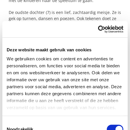
met de kinderen naar de speeltuin te gaan.
De oudste dochter (7) is een lief, zachtaardig meisje. Ze is
gek op turnen, dansen en poezen. Ook tekenen doet ze
graag!
Haar zusje (4) is een vrolijk meisje dat makkelijk contact
maakt. Ze houdt van buitenspelen met de bal of op haar
loopfiets en step.
Deze website maakt gebruik van cookies
Wil jij een oma zijn voor dit leuke gezin?
We gebruiken cookies om content en advertenties te
personaliseren, om functies voor social media te bieden
en om ons websiteverkeer te analyseren. Ook delen we
Profiel steungezin
informatie over uw gebruik van onze site met onze
partners voor social media, adverteren en analyse. Deze
We zoeken een lieve vrouw in Oud-Beijerland:
partners kunnen deze gegevens combineren met andere
Die doordeweeks ongeveer 2 uur
informatie die u aan ze heeft verstrekt of die ze hebben
beschikbaar is;
verzameld op basis van uw gebruik van hun services.
Die het leuk vindt om de meisjes op te
vangen;
Toestemmingsselectie
En die het gezellig vindt om met hun
Noodzakelijk