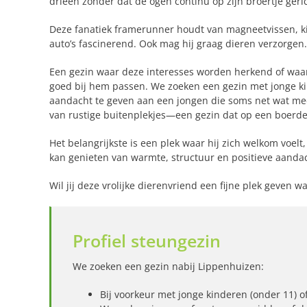
drieën zonder dat de ogen continu op zijn broertje geric
Deze fanatiek framerunner houdt van magneetvissen, kij
auto’s fascinerend. Ook mag hij graag dieren verzorgen.
Een gezin waar deze interesses worden herkend of waa
goed bij hem passen. We zoeken een gezin met jonge ki
aandacht te geven aan een jongen die soms net wat mee
van rustige buitenplekjes—een gezin dat op een boerderi
Het belangrijkste is een plek waar hij zich welkom voelt
kan genieten van warmte, structuur en positieve aanda
Wil jij deze vrolijke dierenvriend een fijne plek geven 
Profiel steungezin
We zoeken een gezin nabij Lippenhuizen:
Bij voorkeur met jonge kinderen (onder 11) 