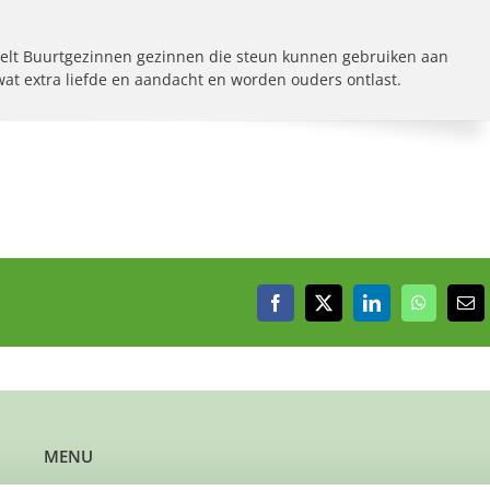
elt Buurtgezinnen gezinnen die steun kunnen gebruiken aan
 wat extra liefde en aandacht en worden ouders ontlast.
Facebook
X
LinkedIn
WhatsAp
E-
mai
MENU