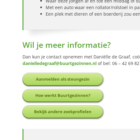
Waar deze jongen af en toe een middag of 
Met een auto waar een rollator/rolstoel in pa
Een plek met dieren of een boerderij zou een
Wil je meer informatie?
Dan kun je contact opnemen met Daniëlle de Graaf, coö
danielledegraaf@buurtgezinnen.nl
of bel: 06 – 42 69 82
Aanmelden als steungezin
Hoe werkt Buurtgezinnen?
Bekijk andere zoekprofielen