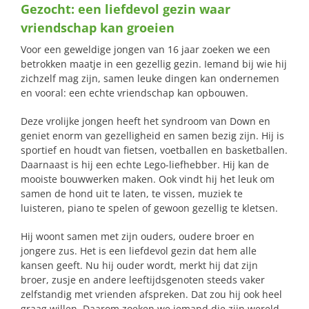
Gezocht: een liefdevol gezin waar
naar:
vriendschap kan groeien
Voor een geweldige jongen van 16 jaar zoeken we een
betrokken maatje in een gezellig gezin. Iemand bij wie hij
zichzelf mag zijn, samen leuke dingen kan ondernemen
en vooral: een echte vriendschap kan opbouwen.
Deze vrolijke jongen heeft het syndroom van Down en
geniet enorm van gezelligheid en samen bezig zijn. Hij is
sportief en houdt van fietsen, voetballen en basketballen.
Daarnaast is hij een echte Lego-liefhebber. Hij kan de
mooiste bouwwerken maken. Ook vindt hij het leuk om
samen de hond uit te laten, te vissen, muziek te
luisteren, piano te spelen of gewoon gezellig te kletsen.
Hij woont samen met zijn ouders, oudere broer en
jongere zus. Het is een liefdevol gezin dat hem alle
kansen geeft. Nu hij ouder wordt, merkt hij dat zijn
broer, zusje en andere leeftijdsgenoten steeds vaker
zelfstandig met vrienden afspreken. Dat zou hij ook heel
graag willen. Daarom zoeken we iemand die zijn wereld