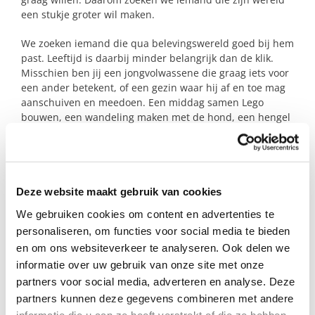
een stukje groter wil maken.
We zoeken iemand die qua belevingswereld goed bij hem
past. Leeftijd is daarbij minder belangrijk dan de klik.
Misschien ben jij een jongvolwassene die graag iets voor
een ander betekent, of een gezin waar hij af en toe mag
aanschuiven en meedoen. Een middag samen Lego
bouwen, een wandeling maken met de hond, een hengel
uitgooien of een balletje trappen kan voor hem al
ontzettend veel betekenen.
Gun jij deze enthousiaste jongen een plek waar hij
vriendschap, plezier en nieuwe ervaringen kan opdoen?
Deze website maakt gebruik van cookies
Dan komen we heel graag met je in contact.
We gebruiken cookies om content en advertenties te
personaliseren, om functies voor social media te bieden
en om ons websiteverkeer te analyseren. Ook delen we
Profiel steungezin
informatie over uw gebruik van onze site met onze
partners voor social media, adverteren en analyse. Deze
We zoeken een gezin in Ede-zuid die;
partners kunnen deze gegevens combineren met andere
Waar andere jongen(s) zijn waar hij mee
informatie die u aan ze heeft verstrekt of die ze hebben