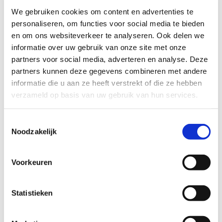
Kudelstaart dat:
We gebruiken cookies om content en advertenties te
personaliseren, om functies voor social media te bieden
Het leuk lijkt om samen iets te
en om ons websiteverkeer te analyseren. Ook delen we
ondernemen of te sparren in de
informatie over uw gebruik van onze site met onze
opvoeding, denk bijvoorbeeld aan bij
partners voor social media, adverteren en analyse. Deze
elkaar op bezoek komen, kinderboerderij,
partners kunnen deze gegevens combineren met andere
naar het bos, etc.
Met kind(eren) van ongeveer dezelfde
informatie die u aan ze heeft verstrekt of die ze hebben
leeftijd.
verzameld op basis van uw gebruik van hun services.
Af en toe op elkaars kinderen wil letten.
Toestemmingsselectie
Noodzakelijk
Wil je meer informatie?
Voorkeuren
Dan kun je contact opnemen met Esther Karssing,
Statistieken
coördinator Buurtgezinnen voor de gemeente Aalsmeer,
via
esther@buurtgezinnen.nl
of bel: 06-55488221.