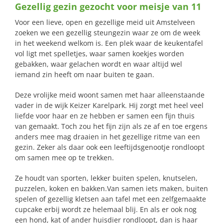
Gezellig gezin gezocht voor meisje van 11
naar:
Voor een lieve, open en gezellige meid uit Amstelveen
zoeken we een gezellig steungezin waar ze om de week
in het weekend welkom is. Een plek waar de keukentafel
vol ligt met spelletjes, waar samen koekjes worden
gebakken, waar gelachen wordt en waar altijd wel
iemand zin heeft om naar buiten te gaan.
Deze vrolijke meid woont samen met haar alleenstaande
vader in de wijk Keizer Karelpark. Hij zorgt met heel veel
liefde voor haar en ze hebben er samen een fijn thuis
van gemaakt. Toch zou het fijn zijn als ze af en toe ergens
anders mee mag draaien in het gezellige ritme van een
gezin. Zeker als daar ook een leeftijdsgenootje rondloopt
om samen mee op te trekken.
Ze houdt van sporten, lekker buiten spelen, knutselen,
puzzelen, koken en bakken.Van samen iets maken, buiten
spelen of gezellig kletsen aan tafel met een zelfgemaakte
cupcake erbij wordt ze helemaal blij. En als er ook nog
een hond, kat of ander huisdier rondloopt, dan is haar