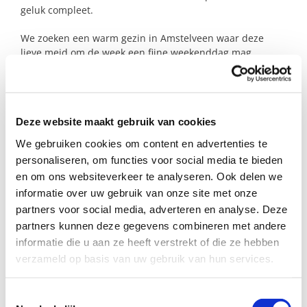
geluk compleet.
We zoeken een warm gezin in Amstelveen waar deze
lieve meid om de week een fijne weekenddag mag
meedraaien. Gewoon voor wat extra gezelligheid,
aandacht en mooie herinneringen om mee naar huis te
nemen.
Deze website maakt gebruik van cookies
Heten jullie haar welkom?
We gebruiken cookies om content en advertenties te
personaliseren, om functies voor social media te bieden
Profiel steungezin
en om ons websiteverkeer te analyseren. Ook delen we
informatie over uw gebruik van onze site met onze
Wij zoeken een steungezin in Amstelveen:
partners voor social media, adverteren en analyse. Deze
partners kunnen deze gegevens combineren met andere
Waar dit meisje (twee)wekelijks een paar
informatie die u aan ze heeft verstrekt of die ze hebben
uur op zaterdag of zondag welkom is;
verzameld op basis van uw gebruik van hun services.
Een gezin met een leeftijdsgenootje zou
ideaal zijn;
Dat een huisdier heeft, maar hoeft
Toestemmingsselectie
natuurlijk niet.