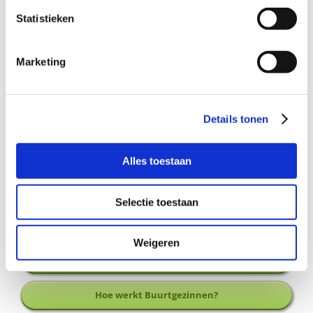
Dat in de buurt van de Muziekbuurt
Statistieken
woont;
Waar een ander kindje of kinderen zijn
om mee te spelen;
Marketing
Dat om de week in het weekend een paar
uurtjes tijd heeft.
Details tonen
Wil je meer informatie?
Alles toestaan
Dan kun je contact opnemen met Sanne van Dooremaal,
coördinator Buurtgezinnen voor de gemeente Rijswijk, via
Selectie toestaan
sanne@buurtgezinnen.nl
of telefoonnummer 06-
82043656.
Weigeren
Aanmelden als steungezin
Hoe werkt Buurtgezinnen?