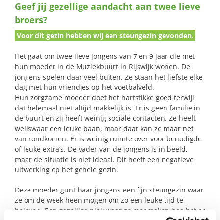
Geef jij gezellige aandacht aan twee lieve
naar:
broers?
Voor dit gezin hebben wij een steungezin gevonden.
Het gaat om twee lieve jongens van 7 en 9 jaar die met
hun moeder in de Muziekbuurt in Rijswijk wonen. De
jongens spelen daar veel buiten. Ze staan het liefste elke
dag met hun vriendjes op het voetbalveld.
Hun zorgzame moeder doet het hartstikke goed terwijl
dat helemaal niet altijd makkelijk is. Er is geen familie in
de buurt en zij heeft weinig sociale contacten. Ze heeft
weliswaar een leuke baan, maar daar kan ze maar net
van rondkomen. Er is weinig ruimte over voor benodigde
of leuke extra’s. De vader van de jongens is in beeld,
maar de situatie is niet ideaal. Dit heeft een negatieve
uitwerking op het gehele gezin.
Deze moeder gunt haar jongens een fijn steungezin waar
ze om de week heen mogen om zo een leuke tijd te
beleven. Een gezellige plek waar ze meemaken hoe het er