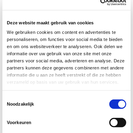
bij anderen aan toe gaat. Daar kunnen ze weer van leren.
Zelf kan ze op deze momenten even tot rust komen en
dingen regelen die nu blijven liggen.
Deze website maakt gebruik van cookies
Het zijn lieve en nette jongens die ook goed samen
spelen. Ze helpen hun moeder regelmatig met
We gebruiken cookies om content en advertenties te
huishoudelijke klusjes. De broers vinden het leuk om met
personaliseren, om functies voor social media te bieden
je te kletsen en ze zijn nieuwsgierig van aard. Ze laten
en om ons websiteverkeer te analyseren. Ook delen we
graag zien wat ze hebben gemaakt, zoals mooie
informatie over uw gebruik van onze site met onze
tekeningen en kleurplaten. En showen trots hun
partners voor social media, adverteren en analyse. Deze
speelgoed, zoals Lego, dino’s en auto’s. Maar het liefst
partners kunnen deze gegevens combineren met andere
gaan ze elke dag naar buiten. Voetballen staat bovenaan!
informatie die u aan ze heeft verstrekt of die ze hebben
Ze fietsen allebei ook graag.
verzameld op basis van uw gebruik van hun services.
Vind jij het leuk om af en toe wat gezelligs te doen met
deze lieve broers?
Toestemmingsselectie
Noodzakelijk
Profiel steungezin
Voorkeuren
Wij zoeken een gezin in Rijswijk: