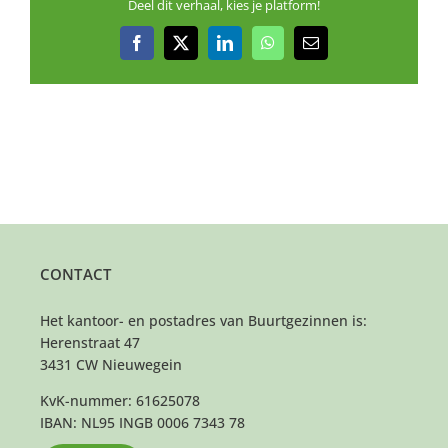
Deel dit verhaal, kies je platform!
Facebook
X
LinkedIn
WhatsApp
E-
mail
CONTACT
Het kantoor- en postadres van Buurtgezinnen is:
Herenstraat 47
3431 CW Nieuwegein
KvK-nummer: 61625078
IBAN: NL95 INGB 0006 7343 78