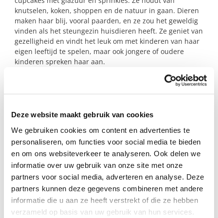
cupcakes met glazuur en sprinkles. Ze houdt van
knutselen, koken, shoppen en de natuur in gaan. Dieren
maken haar blij, vooral paarden, en ze zou het geweldig
vinden als het steungezin huisdieren heeft. Ze geniet van
gezelligheid en vindt het leuk om met kinderen van haar
eigen leeftijd te spelen, maar ook jongere of oudere
kinderen spreken haar aan.
Een steungezin waar ze af en toe na school mag
meedraaien zou haar wereld echt groter maken. Gewoon
even ergens anders zijn, iets leuks doen, en zich welkom
voelen. Ze brengt vrolijkheid mee en vindt het fijn om
Deze website maakt gebruik van cookies
samen iets te doen.
We gebruiken cookies om content en advertenties te
personaliseren, om functies voor social media te bieden
Bieden jullie dit gezellig meisje een fijne plek na
schooltijd? We komen graag met je in contact!
en om ons websiteverkeer te analyseren. Ook delen we
informatie over uw gebruik van onze site met onze
partners voor social media, adverteren en analyse. Deze
Profiel steungezin
partners kunnen deze gegevens combineren met andere
informatie die u aan ze heeft verstrekt of die ze hebben
We zoeken een steungezin in Harlingen:
verzameld op basis van uw gebruik van hun services.