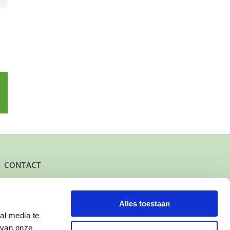
p
l
CONTACT
Het kantoor- en postadres van Buurtgezinnen is:
Herenstraat 47
3431 CW Nieuwegein
Alles toestaan
al media te
KvK-nummer: 61625078
 van onze