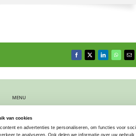
Facebook
X
LinkedIn
WhatsAp
E-
mai
MENU
Kun je steun gebruiken?
Wil je steun bieden?
ik van cookies
Wil je een gezin verwijzen?
Werk je bij de gemeente?
ontent en advertenties te personaliseren, om functies voor soci
Wil je solliciteren?
erkeer te analyseren. Ook delen we informatie over uw gebruik