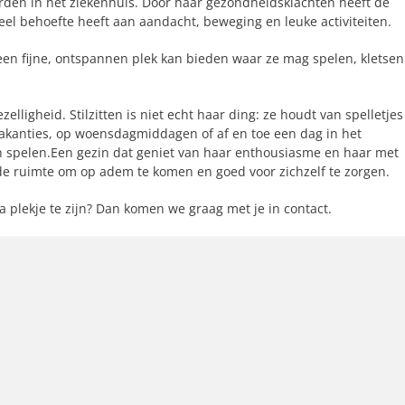
rden in het ziekenhuis. Door haar gezondheidsklachten heeft de
veel behoefte heeft aan aandacht, beweging en leuke activiteiten.
 een fijne, ontspannen plek kan bieden waar ze mag spelen, kletsen
elligheid. Stilzitten is niet echt haar ding: ze houdt van spelletjes
akanties, op woensdagmiddagen of af en toe een dag in het
n spelen.Een gezin dat geniet van haar enthousiasme en haar met
de ruimte om op adem te komen en goed voor zichzelf te zorgen.
a plekje te zijn? Dan komen we graag met je in contact.