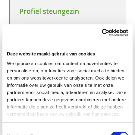
Profiel steungezin
Wij zoeken een gezin in Papendrecht dat:
Een middag in de week (voorkeur
woensdagmiddag of het weekend) deze
jongen wil opvangen, zodat de moeder
Deze website maakt gebruik van cookies
tijd heeft voor verwerking en begeleiding.
We gebruiken cookies om content en advertenties te
Geduldig en vriendelijk is, een open hart
voor deze jongen heeft.
personaliseren, om functies voor social media te bieden
Open staat voor fijn contact met het hele
en om ons websiteverkeer te analyseren. Ook delen we
gezin.
informatie over uw gebruik van onze site met onze
Woont in het Centrum, Westpolder,
partners voor social media, adverteren en analyse. Deze
Poldermolen of Wilgendonk.
partners kunnen deze gegevens combineren met andere
Bijzonderheden:
informatie die u aan ze heeft verstrekt of die ze hebben
verzameld op basis van uw gebruik van hun services.
Het gezin zou het fijn vinden als de
kinderen via deze weg ook uitbreiding van
Toestemmingsselectie
hun netwerk kunnen vinden.