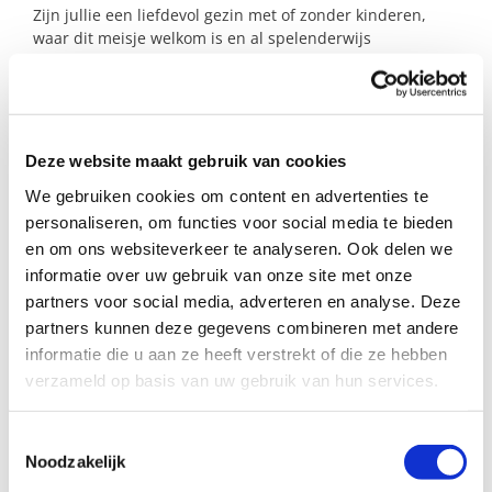
Zijn jullie een liefdevol gezin met of zonder kinderen,
waar dit meisje welkom is en al spelenderwijs
Nederlands kan leren? Dan kom ik heel graag met jullie
in contact!
Deze website maakt gebruik van cookies
Profiel steungezin
We gebruiken cookies om content en advertenties te
Buurtgezinnen zoekt voor dit kleutertje een
personaliseren, om functies voor social media te bieden
gezin:
en om ons websiteverkeer te analyseren. Ook delen we
informatie over uw gebruik van onze site met onze
Waar zij 2x per maand een zaterdag of
zondag mag komen spelen;
partners voor social media, adverteren en analyse. Deze
Dat het leuk vindt om wat extra aandacht
partners kunnen deze gegevens combineren met andere
te geven op het gebied van de
informatie die u aan ze heeft verstrekt of die ze hebben
Nederlandse taal;
verzameld op basis van uw gebruik van hun services.
Dat de mogelijkheid heeft om het meisje
op te halen en thuis te brengen in
Kudelstaart.
Toestemmingsselectie
Noodzakelijk