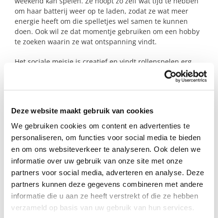
weekend kan spelen. Ze hoopt zo zelf wat tijd te hebben
om haar batterij weer op te laden, zodat ze wat meer
energie heeft om die spelletjes wel samen te kunnen
doen. Ook wil ze dat momentje gebruiken om een hobby
te zoeken waarin ze wat ontspanning vindt.
Het sociale meisje is creatief en vindt rollenspelen erg
leuk; het liefst samen met iemand anders. Als ze weet
wat ze wil, gaat ze daar ook echt voor. Ze houdt van
dansen, knutselen en tekenen en gaat graag naar de
speeltuin. Niet in de zandbak, want daar krijg je vieze
Deze website maakt gebruik van cookies
handen van. Als het pittige grietje weet wat ze wil, gaat
ze daar ook echt voor.
We gebruiken cookies om content en advertenties te
personaliseren, om functies voor social media te bieden
Zien jullie jezelf al in de rol van haar steungezin?
en om ons websiteverkeer te analyseren. Ook delen we
informatie over uw gebruik van onze site met onze
partners voor social media, adverteren en analyse. Deze
Profiel steungezin
partners kunnen deze gegevens combineren met andere
informatie die u aan ze heeft verstrekt of die ze hebben
Wij zoeken een gezin:
verzameld op basis van uw gebruik van hun services.