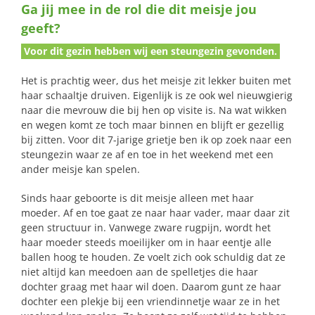
Ga jij mee in de rol die dit meisje jou
naar:
geeft?
Voor dit gezin hebben wij een steungezin gevonden.
Het is prachtig weer, dus het meisje zit lekker buiten met
haar schaaltje druiven. Eigenlijk is ze ook wel nieuwgierig
naar die mevrouw die bij hen op visite is. Na wat wikken
en wegen komt ze toch maar binnen en blijft er gezellig
bij zitten. Voor dit 7-jarige grietje ben ik op zoek naar een
steungezin waar ze af en toe in het weekend met een
ander meisje kan spelen.
Sinds haar geboorte is dit meisje alleen met haar
moeder. Af en toe gaat ze naar haar vader, maar daar zit
geen structuur in. Vanwege zware rugpijn, wordt het
haar moeder steeds moeilijker om in haar eentje alle
ballen hoog te houden. Ze voelt zich ook schuldig dat ze
niet altijd kan meedoen aan de spelletjes die haar
dochter graag met haar wil doen. Daarom gunt ze haar
dochter een plekje bij een vriendinnetje waar ze in het