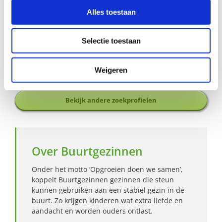
Dan kun je contact opnemen met Heleen Zomers,
Alles toestaan
coördinator Buurtgezinnen voor de gemeente Huizen, via
e-mail:
heleen@buurtgezinnen.nl
of bel: 06-52679306
Selectie toestaan
Aanmelden als steungezin
Weigeren
Hoe werkt Buurtgezinnen?
Bekijk andere zoekprofielen
Over Buurtgezinnen
Onder het motto ‘Opgroeien doen we samen’,
koppelt Buurtgezinnen gezinnen die steun
kunnen gebruiken aan een stabiel gezin in de
buurt. Zo krijgen kinderen wat extra liefde en
aandacht en worden ouders ontlast.