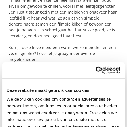
in haar element en kan ze helemaal stralen. Ze houdt
ervan om gewoon te chillen, vooral met leeftijdsgenoten.
Een rustig steungezin met een meisje van ongeveer haar
leeftijd lijkt haar wel wat. Ze geniet van simpele
tienerdingen: samen een filmpje kijken of gewoon een
beetje hangen. Op school gaat het hartstikke goed, ze is
leergierig en doet heel goed haar best.
Kun jij deze lieve meid een warm welkom bieden en een
gezellige plek? Ik vertel je graag meer over de
mogelijkheden.
Profiel steungezin
Deze website maakt gebruik van cookies
Buurtgezinnen zoekt voor deze tiener een
steungezin:
We gebruiken cookies om content en advertenties te
personaliseren, om functies voor social media te bieden
Waar zij wekelijks een dag(deel) welkom
en om ons websiteverkeer te analyseren. Ook delen we
is;
informatie over uw gebruik van onze site met onze
Op woensdag of vrijdag na school of in
partners voor social media, adverteren en analyse. Deze