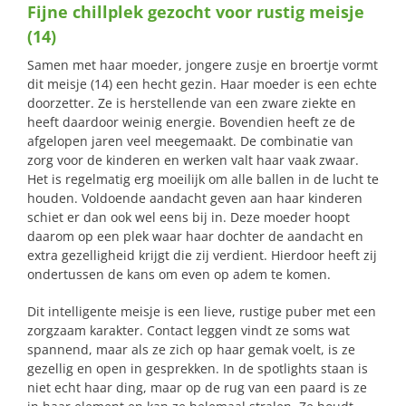
Fijne chillplek gezocht voor rustig meisje
naar:
(14)
Samen met haar moeder, jongere zusje en broertje vormt
dit meisje (14) een hecht gezin. Haar moeder is een echte
doorzetter. Ze is herstellende van een zware ziekte en
heeft daardoor weinig energie. Bovendien heeft ze de
afgelopen jaren veel meegemaakt. De combinatie van
zorg voor de kinderen en werken valt haar vaak zwaar.
Het is regelmatig erg moeilijk om alle ballen in de lucht te
houden. Voldoende aandacht geven aan haar kinderen
schiet er dan ook wel eens bij in. Deze moeder hoopt
daarom op een plek waar haar dochter de aandacht en
extra gezelligheid krijgt die zij verdient. Hierdoor heeft zij
ondertussen de kans om even op adem te komen.
Dit intelligente meisje is een lieve, rustige puber met een
zorgzaam karakter. Contact leggen vindt ze soms wat
spannend, maar als ze zich op haar gemak voelt, is ze
gezellig en open in gesprekken. In de spotlights staan is
niet echt haar ding, maar op de rug van een paard is ze